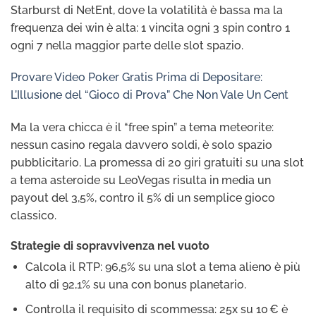
Starburst di NetEnt, dove la volatilità è bassa ma la
frequenza dei win è alta: 1 vincita ogni 3 spin contro 1
ogni 7 nella maggior parte delle slot spazio.
Provare Video Poker Gratis Prima di Depositare:
L’Illusione del “Gioco di Prova” Che Non Vale Un Cent
Ma la vera chicca è il “free spin” a tema meteorite:
nessun casino regala davvero soldi, è solo spazio
pubblicitario. La promessa di 20 giri gratuiti su una slot
a tema asteroide su LeoVegas risulta in media un
payout del 3,5%, contro il 5% di un semplice gioco
classico.
Strategie di sopravvivenza nel vuoto
Calcola il RTP: 96,5% su una slot a tema alieno è più
alto di 92,1% su una con bonus planetario.
Controlla il requisito di scommessa: 25x su 10 € è