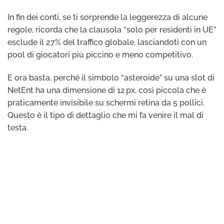
In fin dei conti, se ti sorprende la leggerezza di alcune
regole, ricorda che la clausola “solo per residenti in UE”
esclude il 27% del traffico globale, lasciandoti con un
pool di giocatori più piccino e meno competitivo.
E ora basta, perché il simbolo “asteroide” su una slot di
NetEnt ha una dimensione di 12 px, così piccola che è
praticamente invisibile su schermi retina da 5 pollici.
Questo è il tipo di dettaglio che mi fa venire il mal di
testa.