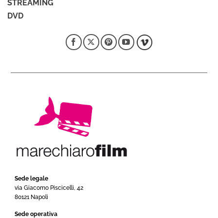
STREAMING
DVD
Sede legale
via Giacomo Piscicelli, 42
80121 Napoli
Sede operativa