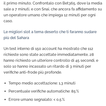
il primo minuto. Confrontalo con Bet365, dove la media
sale a 7 minuti, e con Snai, che ancora fa affidamento su
un operatore umano che impiega 12 minuti per ogni
caso.
Le migliori slot a tema deserto che ti faranno sudare
più del Sahara
Un test interno di 150 account ha mostrato che 112
richieste sono state accettate immediatamente, 28
hanno richiesto un ulteriore controllo di 45 secondi, e
solo 10 hanno incassato un ritardo di 3 minuti per
verifiche anti-frode più profonde.
Tempo medio accettazione: 1,3 minuti
Percentuale verifiche automatiche: 85 %
Errore umano segnalato: < 0,5 %