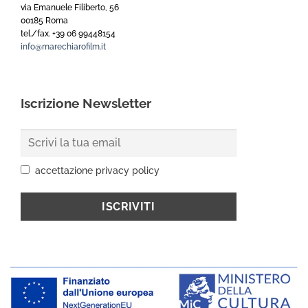
via Emanuele Filiberto, 56
00185 Roma
tel./fax. +39 06 99448154
info@marechiarofilm.it
Iscrizione Newsletter
accettazione privacy policy