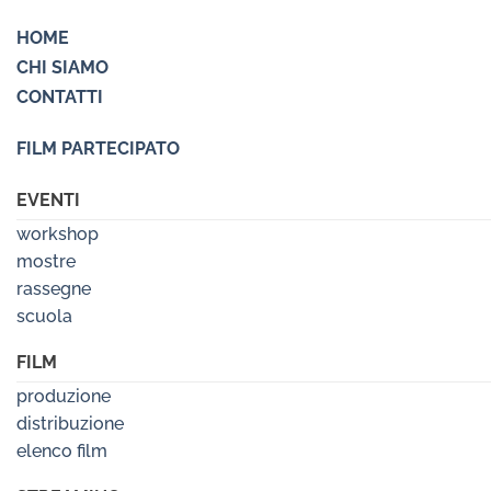
HOME
CHI SIAMO
CONTATTI
FILM PARTECIPATO
EVENTI
workshop
mostre
rassegne
scuola
FILM
produzione
distribuzione
elenco film