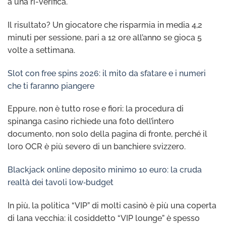
a una ri-verifica.
Il risultato? Un giocatore che risparmia in media 4,2
minuti per sessione, pari a 12 ore all’anno se gioca 5
volte a settimana.
Slot con free spins 2026: il mito da sfatare e i numeri
che ti faranno piangere
Eppure, non è tutto rose e fiori: la procedura di
spinanga casino richiede una foto dell’intero
documento, non solo della pagina di fronte, perché il
loro OCR è più severo di un banchiere svizzero.
Blackjack online deposito minimo 10 euro: la cruda
realtà dei tavoli low‑budget
In più, la politica “VIP” di molti casinò è più una coperta
di lana vecchia: il cosiddetto “VIP lounge” è spesso