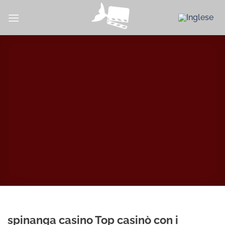
Salta
ai
contenuti
spinanga casino Top casinò con i