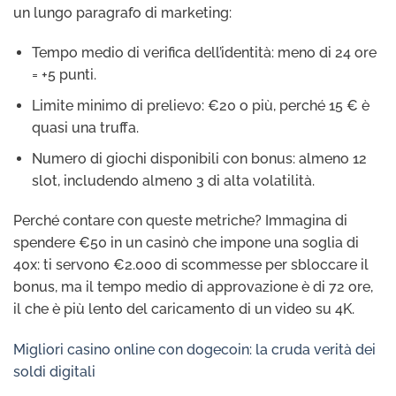
un lungo paragrafo di marketing:
Tempo medio di verifica dell’identità: meno di 24 ore
= +5 punti.
Limite minimo di prelievo: €20 o più, perché 15 € è
quasi una truffa.
Numero di giochi disponibili con bonus: almeno 12
slot, includendo almeno 3 di alta volatilità.
Perché contare con queste metriche? Immagina di
spendere €50 in un casinò che impone una soglia di
40x: ti servono €2.000 di scommesse per sbloccare il
bonus, ma il tempo medio di approvazione è di 72 ore,
il che è più lento del caricamento di un video su 4K.
Migliori casino online con dogecoin: la cruda verità dei
soldi digitali