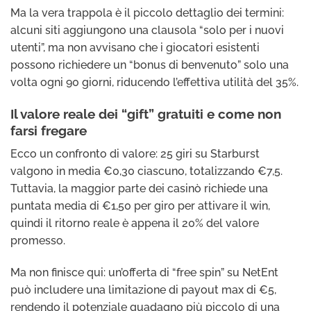
Ma la vera trappola è il piccolo dettaglio dei termini:
alcuni siti aggiungono una clausola “solo per i nuovi
utenti”, ma non avvisano che i giocatori esistenti
possono richiedere un “bonus di benvenuto” solo una
volta ogni 90 giorni, riducendo l’effettiva utilità del 35%.
Il valore reale dei “gift” gratuiti e come non
farsi fregare
Ecco un confronto di valore: 25 giri su Starburst
valgono in media €0,30 ciascuno, totalizzando €7,5.
Tuttavia, la maggior parte dei casinò richiede una
puntata media di €1,50 per giro per attivare il win,
quindi il ritorno reale è appena il 20% del valore
promesso.
Ma non finisce qui: un’offerta di “free spin” su NetEnt
può includere una limitazione di payout max di €5,
rendendo il potenziale guadagno più piccolo di una