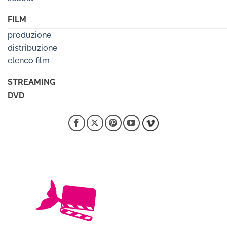
FILM
produzione
distribuzione
elenco film
STREAMING
DVD