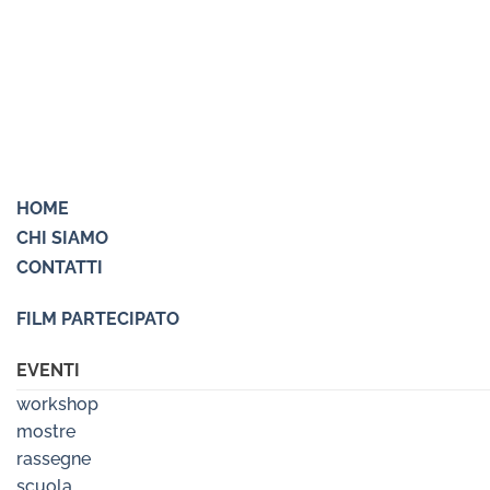
HOME
CHI SIAMO
CONTATTI
FILM PARTECIPATO
EVENTI
workshop
mostre
rassegne
scuola