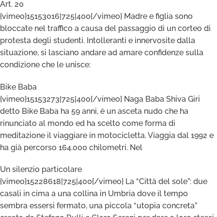
Art. 20
{vimeo}15153016|725|400{/vimeo} Madre e figlia sono
bloccate nel traffico a causa del passaggio di un corteo di
protesta degli studenti. Intolleranti e innervosite dalla
situazione, si lasciano andare ad amare confidenze sulla
condizione che le unisce:
Bike Baba
{vimeo}15153273|725|400{/vimeo} Naga Baba Shiva Giri
detto Bike Baba ha 59 anni, è un asceta nudo che ha
rinunciato al mondo ed ha scelto come forma di
meditazione il viaggiare in motocicletta. Viaggia dal 1992 e
ha già percorso 164.000 chilometri. Nel
Un silenzio particolare
{vimeo}15228618|725|400{/vimeo} La “Città del sole”: due
casali in cima a una collina in Umbria dove il tempo
sembra essersi fermato, una piccola “utopia concreta”