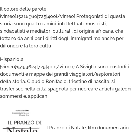
Il colore delle parole
{vimeo}15216960|725|400{/vimeo} Protagonisti di questa
storia sono quattro amici: intellettuali, musicisti,
sindacalisti e mediatori culturali, di origine africana, che
lottano da anni per i diritti degli immigrati ma anche per
diffondere la loro cultu
Hispaniola
{vimeo}15153624|725|400{/vimeo} A Siviglia sono custoditi
documenti e mappe dei grandi viaggiatori/esploratori
della storia. Claudio Bonifacio, triestino di nascita, si
trasferisce nella città spagnola per ricercare antichi galeoni
sommersi e, applican
Il Pranzo di Natale, film documentario