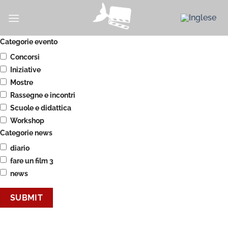
Salta
ai
contenuti
Categorie evento
Concorsi
Iniziative
Mostre
Rassegne e incontri
Scuole e didattica
Workshop
Categorie news
diario
fare un film 3
news