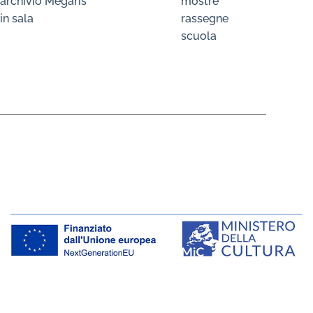
archivio Megaris
mostre
in sala
rassegne
scuola