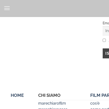
Salta
ai
contenuti
Ema
HOME
CHI SIAMO
FILM PA
marechiarofilm
cos'è