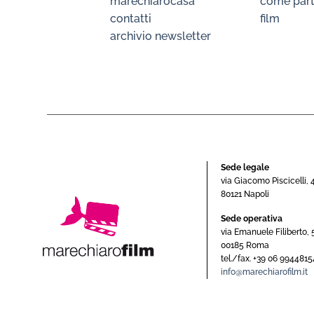
marechiarocasa
come part
contatti
film
archivio newsletter
Sede legale
via Giacomo Piscicelli, 
80121 Napoli
Sede operativa
via Emanuele Filiberto, 
00185 Roma
tel./fax. +39 06 9944815
info@marechiarofilm.it