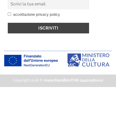
accettazione privacy policy
Copyright 2026 ©
marechiarofilm P.IVA 09420581002