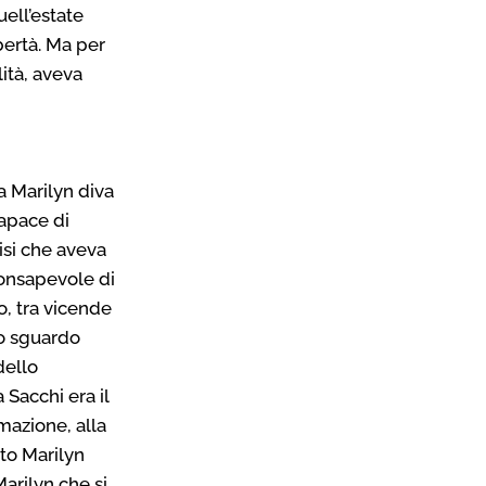
uell’estate
bertà. Ma per
lità, aveva
 Marilyn diva
capace di
isi che aveva
consapevole di
to, tra vicende
lo sguardo
dello
 Sacchi era il
mazione, alla
ato Marilyn
arilyn che si