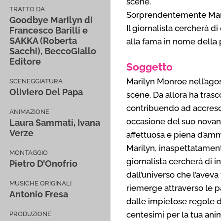
scene.
TRATTO DA
Sorprendentemente Marily
Goodbye Marilyn di
Il giornalista cercherà di
Francesco Barilli e
SAKKA (Roberta
alla fama in nome della 
Sacchi), BeccoGiallo
Editore
Soggetto
Marilyn Monroe nell’agost
SCENEGGIATURA
Oliviero Del Papa
scene. Da allora ha tras
contribuendo ad accrescer
ANIMAZIONE
occasione del suo novant
Laura Sammati, Ivana
Verze
affettuosa e piena d’ammi
Marilyn, inaspettatamente
MONTAGGIO
giornalista cercherà di 
Pietro D’Onofrio
dall’universo che l’aveva
MUSICHE ORIGINALI
riemerge attraverso le pa
Antonio Fresa
dalle impietose regole d
centesimi per la tua ani
PRODUZIONE