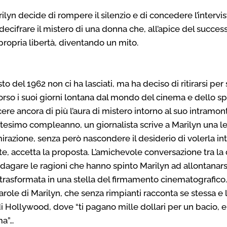
n decide di rompere il silenzio e di concedere l’intervis
 decifrare il mistero di una donna che, all’apice del succes
propria libertà, diventando un mito.
o del 1962 non ci ha lasciati, ma ha deciso di ritirarsi pe
corso i suoi giorni lontana dal mondo del cinema e dello sp
e ancora di più l’aura di mistero intorno al suo intramont
esimo compleanno, un giornalista scrive a Marilyn una le
razione, senza però nascondere il desiderio di volerla int
, accetta la proposta. L’amichevole conversazione tra la d
indagare le ragioni che hanno spinto Marilyn ad allontanar
 trasformata in una stella del firmamento cinematografico.
role di Marilyn, che senza rimpianti racconta se stessa e 
i Hollywood, dove “ti pagano mille dollari per un bacio, 
ma”…