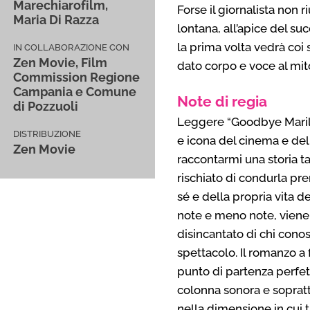
Marechiarofilm,
Forse il giornalista non r
Maria Di Razza
lontana, all’apice del su
la prima volta vedrà coi s
IN COLLABORAZIONE CON
Zen Movie, Film
dato corpo e voce al mit
Commission Regione
Campania e Comune
Note di regia
di Pozzuoli
Leggere “Goodbye Marily
DISTRIBUZIONE
e icona del cinema e del
Zen Movie
raccontarmi una storia t
rischiato di condurla p
sé e della propria vita de
note e meno note, viene
disincantato di chi cono
spettacolo. Il romanzo a 
punto di partenza perfet
colonna sonora e soprattu
nella dimensione in cui 