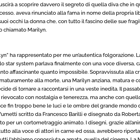
iuscirà a scoprire davvero il segreto di quella diva che in q
ccesso, aveva rinunciato alla fama in nome della propria li
uoi occhi la donna che, con tutto il fascino delle sue fragi
o chiamato Marilyn.
n” ha rappresentato per me un’autentica folgorazione. La
lo star system parlava finalmente con una voce diversa, 
anto affascinante quanto impossibile. Sopravvissuta alla cr
rematuramente alla morte, una Marilyn anziana, matura e 
cide di tornare a raccontarsi in una veste inedita. Il passa
 rievocato con nostalgia e tenerezza, ma anche con quel
sce fin troppo bene le luci e le ombre del grande mondo 
fumetti scritto da Francesco Barilli e disegnato da Roberta
to per un cortometraggio animato. I disegni, grazie all’ani
tto alla voce di attori in carne ed ossa, avrebbero riport
tutti l’abbiamo conosciuta e amata, quella del cinema. La M