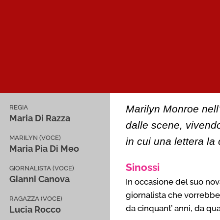
Marilyn Monroe nell’
REGIA
Maria Di Razza
dalle scene, vivendo
MARILYN (VOCE)
in cui una lettera la
Maria Pia Di Meo
Sinossi
GIORNALISTA (VOCE)
Gianni Canova
In occasione del suo no
giornalista che vorrebbe
RAGAZZA (VOCE)
da cinquant’ anni, da qu
Lucia Rocco