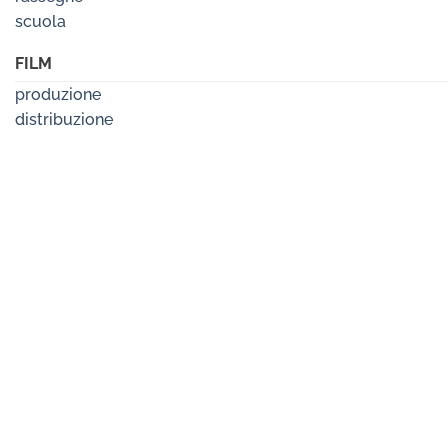
scuola
FILM
produzione
distribuzione
elenco film
STREAMING
DVD