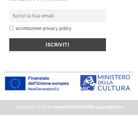
accettazione privacy policy
Copyright 2026 ©
marechiarofilm P.IVA 09420581002