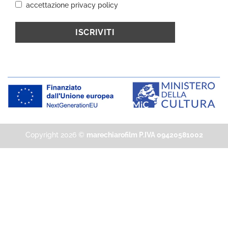
accettazione privacy policy
Copyright 2026 ©
marechiarofilm P.IVA 09420581002