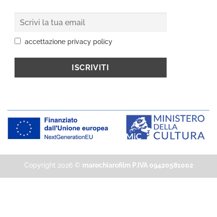
accettazione privacy policy
Copyright 2026 ©
marechiarofilm P.IVA 09420581002