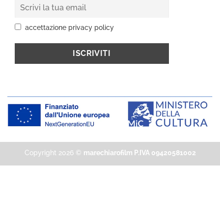
accettazione privacy policy
Copyright 2026 ©
marechiarofilm P.IVA 09420581002