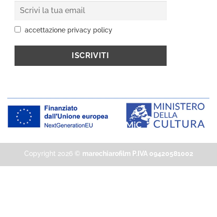
accettazione privacy policy
Copyright 2026 ©
marechiarofilm P.IVA 09420581002