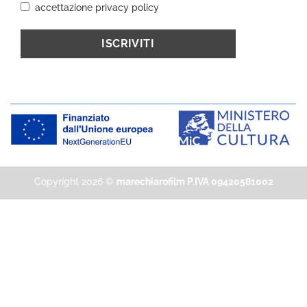
accettazione privacy policy
Copyright 2026 ©
marechiarofilm P.IVA 09420581002