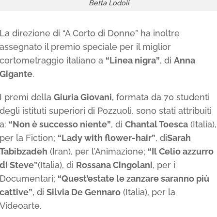
Betta Lodoli
La direzione di “A Corto di Donne” ha inoltre
assegnato il premio speciale per il miglior
cortometraggio italiano a
“Linea nigra”
, di
Anna
Gigante
.
I premi della
Giuria Giovani
, formata da 70 studenti
degli istituti superiori di Pozzuoli, sono stati attribuiti
a:
“Non è successo niente”
, di
Chantal Toesca
(Italia),
per la Fiction;
“Lady with flower-hair”
, di
Sarah
Tabibzadeh
(Iran), per l’Animazione;
“Il Celio azzurro
di Steve”
(Italia), di
Rossana Cingolani
, per i
Documentari;
“Quest’estate le zanzare saranno più
cattive”
, di
Silvia De Gennaro
(Italia), per la
Videoarte.