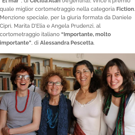
“El mar”
, di
Cecilia Atan
(Argentina), vince il premio
quale miglior cortometraggio nella categoria
Fiction
Menzione speciale, per la giuria formata da Daniele
Ciprì, Marita D’Elia e Angela Prudenzi, al
cortometraggio italiano
“Importante, molto
importante”
, di
Alessandra Pescetta
.