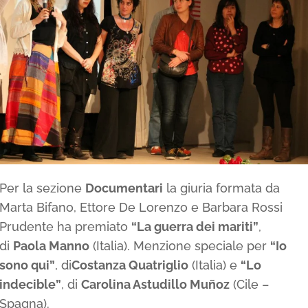
Per la sezione
Documentari
la giuria formata da
Marta Bifano, Ettore De Lorenzo e Barbara Rossi
Prudente ha premiato
“La guerra dei mariti”
,
di
Paola Manno
(Italia). Menzione speciale per
“Io
sono qui”
, di
Costanza Quatriglio
(Italia) e
“Lo
indecible”
, di
Carolina Astudillo Muñoz
(Cile –
Spagna).