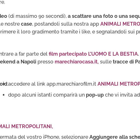
re.
ideo
(di massimo 90 secondi),
a scattare una foto o una seq
le nostre
case
, postandoli sulla nostra app
ANIMALI METRO
mere il loro gradimento tramite i like, e segnalandoli sui pr
ntrare a far parte del
film partecipato L’UOMO E LA BESTIA
.
ekend a Napoli
presso
marechiarocasa.it,
sulle
tracce di 
oid
:
accedere al link app.marechiarofilm.it
ANIMALI METROP
dopo alcuni istanti comparirà un
pop-up
che vi invita a
MALI METROPOLITANI
,
chermata del vostro iPhone, selezionare
Aggiungere alla sc