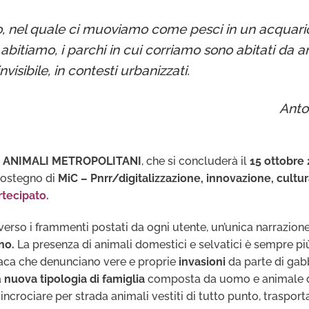
mo, nel quale ci muoviamo come pesci in un acquario
i abitiamo, i parchi in cui corriamo sono abitati da
nvisibile, in contesti urbanizzati.
Anton
e
ANIMALI METROPOLITANI
, che si concluderà il
15 ottobre
 sostegno di
MiC – Pnrr/digitalizzazione, innovazione, cult
rtecipato
.
averso i frammenti postati da ogni utente, un’unica narrazione
no.
La presenza di animali domestici e selvatici è sempre più
ronaca che denunciano vere e proprie
invasioni
da parte di gabb
a
nuova tipologia di famiglia
composta da uomo e animale do
ncrociare per strada animali vestiti di tutto punto, trasporta