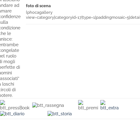
andare ad
foto
di scena
amare
{phocagallery
confidenze
view=category|categoryid=17|type=1|paddingmosaic=5|detai
sulla
condizione
che le
unisce:
entrambe
congelate
nel ruolo
di mogli
perfette di
uomini
“associati”
a loschi
circoli di
potere.