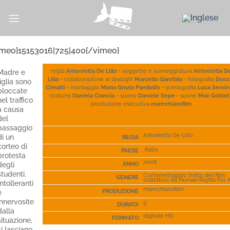
Salta
ai
contenuti
imeo}15153016|725|400{/vimeo}
Madre e
regia
Antonietta De Lillo
• soggetto e sceneggiatura
Antonietta D
Lillo
• collaborazione ai dialoghi
Marcello Garofalo
• fotografia
Ducc
figlia sono
Cimatti
• montaggio
Maria Grazia Pandolfo
• scenografia
Luca Servi
bloccate
costumi
Daniela Ciancio
• suono
Daniele Sepe
• suono
Max Gobiet
nel traffico
produzione esecutiva
marechiarofilm
a causa
del
passaggio
Antonietta De Lillo
di un
REGIA
corteo di
Italia
PAESE
protesta
2008
degli
ANNO
studenti.
Cortometraggio tratto del film
GENERE
collettivo All Human Rights For A
Intolleranti
marechiarofilm
e
PRODUZIONE
innervosite
5’
DURATA
dalla
digitale HD
FORMATO
situazione,
si lasciano