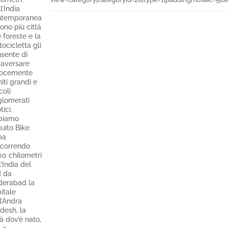
l’India
ntemporanea
sono più città
 foreste e la
ocicletta gli
sente di
raversare
locemente
niti grandi e
coli
lomerati
tici.
biamo
uito Bike
ba
correndo
0 chilometri
l’India del
 da
erabad la
itale
l’Andra
desh, la
tà dov’è nato,