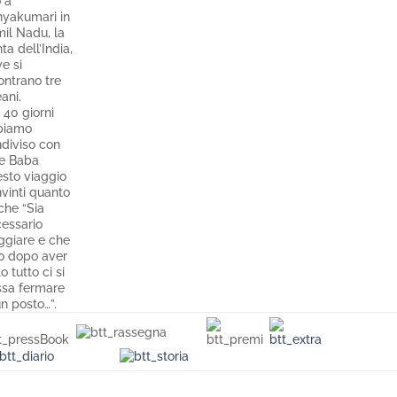
o a
yakumari in
il Nadu, la
ta dell’India,
e si
ontrano tre
ani.
 40 giorni
biamo
diviso con
e Baba
sto viaggio
vinti quanto
 che “Sia
essario
ggiare e che
o dopo aver
o tutto ci si
sa fermare
un posto…”.