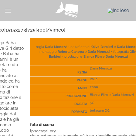
Salta
ai
contenuti
eo}15153273|725|400{/vimeo}
ga Baba
regia
Daria Menozzi
• da un’idea di
Olivo Barbieri
e
Daria Meno
va Giri detto
montaggio
Roberta Canepa
e
Daria Menozzi
• fotografia
Oli
e Baba ha
Barbieri
• produzione
Bianca Film
e
Daria Menozzi
anni, è un
eta nudo
Daria Menozzi
 ha
REGIA
unciato al
Italia
ndo ed ha
PAESE
lto come
2000
ANNO
ma di
Bianca Film e Daria Menozzi
PRODUZIONE
itazione il
ggiare in
54’
DURATA
ocicletta.
betacam DG
FORMATO
ggia dal
2 e ha già
corso
foto
di scena
.000
{phocagallery
lometri.
view=category|categoryid=28|type=1|paddingmosaic=5|det