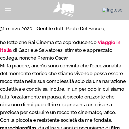
Salta
ai
contenuti
31 marzo 2020
—
Gentile dott. Paolo Del Brocco,
ho letto che Rai Cinema sta coproducendo
Viaggio in
Italia
di Gabriele Salvatores, stimato e apprezzato
collega, nonché Premio Oscar.
Mi fa piacere, anch’io sono convinta che l’eccezionalità
del momento storico che stiamo vivendo possa essere
raccontata nella sua complessità solo da una narrazione
collettiva e condivisa. Inoltre, in un periodo in cui siamo
tutti forzatamente in pausa, il piccolo orizzonte che
ciascuno di noi può offrire rappresenta una risorsa
preziosa per costruire un racconto cinematografico.
Con la piccola e resistente società da me fondata,
marechiarofilm
, da oltre 10 anni ci occupiamo di
film