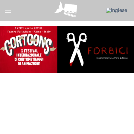
Salta
ai
contenuti