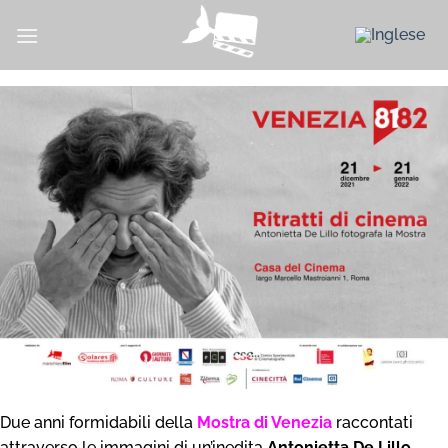
Salta
ai
contenuti
Due anni formidabili della
Mostra di Venezia
raccontati
attraverso le immagini di un’inedita
Antonietta De Lillo
,