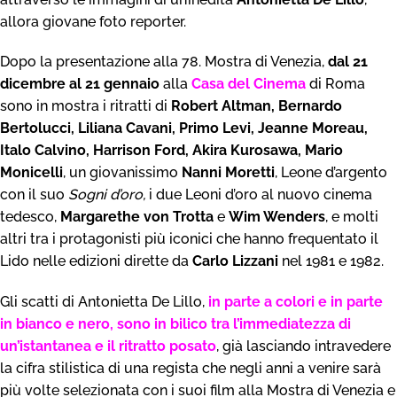
allora giovane foto reporter.
Dopo la presentazione alla 78. Mostra di Venezia,
dal 21
dicembre al 21 gennaio
alla
Casa del Cinema
di Roma
sono in mostra i ritratti di
Robert Altman, Bernardo
Bertolucci, Liliana Cavani, Primo Levi, Jeanne Moreau,
Italo Calvino, Harrison Ford, Akira Kurosawa, Mario
Monicelli
, un giovanissimo
Nanni Moretti
, Leone d’argento
con il suo
Sogni d’oro,
i due Leoni d’oro al nuovo cinema
tedesco,
Margarethe von Trotta
e
Wim Wenders
, e molti
altri tra i protagonisti più iconici che hanno frequentato il
Lido nelle edizioni dirette da
Carlo Lizzani
nel 1981 e 1982.
Gli scatti di Antonietta De Lillo,
in parte a colori e in parte
in bianco e nero, sono in bilico tra l’immediatezza di
un’istantanea e il ritratto posato
, già lasciando intravedere
la cifra stilistica di una regista che negli anni a venire sarà
più volte selezionata con i suoi film alla Mostra di Venezia e