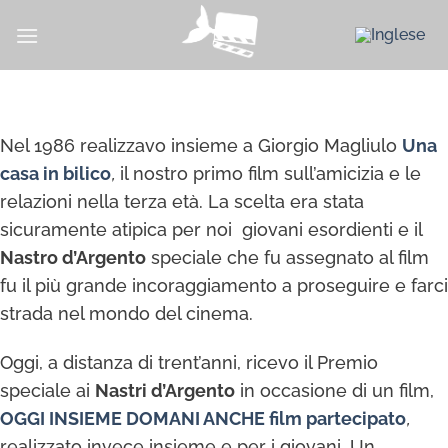
Salta
ai
contenuti
Nel 1986 realizzavo insieme a Giorgio Magliulo
Una
casa in bilico
,
il nostro primo film sull’amicizia e le
relazioni nella terza età. La scelta era stata
sicuramente atipica per noi giovani esordienti e il
Nastro d’Argento
speciale che fu assegnato al film
fu il più grande incoraggiamento a proseguire e farci
strada nel mondo del cinema.
Oggi, a distanza di trent’anni, ricevo il Premio
speciale ai
Nastri d’Argento
in occasione di un film,
OGGI INSIEME DOMANI ANCHE film partecipato
,
realizzato invece insieme e per i giovani. Un