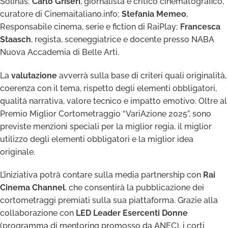
Solinas;
Carlo Griseri
, giornalista e critico cinematografico,
curatore di Cinemaitaliano.info;
Stefania Memeo
,
Responsabile cinema, serie e fiction di RaiPlay;
Francesca
Staasch
, regista, sceneggiatrice e docente presso NABA
Nuova Accademia di Belle Arti.
La
valutazione
avverrà sulla base di criteri quali originalità,
coerenza con il tema, rispetto degli elementi obbligatori,
qualità narrativa, valore tecnico e impatto emotivo. Oltre al
Premio Miglior Cortometraggio “VariAzione 2025”, sono
previste menzioni speciali per la miglior regia, il miglior
utilizzo degli elementi obbligatori e la miglior idea
originale.
L’iniziativa potrà contare sulla media partnership con
Rai
Cinema Channel
, che consentirà la pubblicazione dei
cortometraggi premiati sulla sua piattaforma. Grazie alla
collaborazione con
LED Leader Esercenti Donne
(programma di mentoring promosso da ANEC), i corti