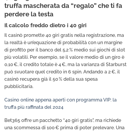
truffa mascherata da “regalo” che ti fa
perdere la testa
Il calcolo freddo dietro i 40 giri
Il casinò promette 40 giri gratis nella registrazione, ma
la realtà è un’equazione di probabilità con un margine
di profitto per il banco del 5,2 % medio sui giochi di slot
più volatili. Per esempio, se il valore medio di un giro è
0,10 €, il credito totale è 4 €, ma la varianza di Starburst
può svuotare quel credito in 6 spin. Andando a 2 €, il
casinò recupera già il 50 % della sua spesa
pubblicitaria.
Casino online appena aperti con programma VIP: la
truffa più raffinata del 2024
Bet365 offre un pacchetto “40 giri gratis”, ma richiede
una scommessa di 100 € prima di poter prelevare. Una