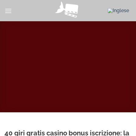
Salta
ai
contenuti
40 giri gratis casino bonus iscrizione: la