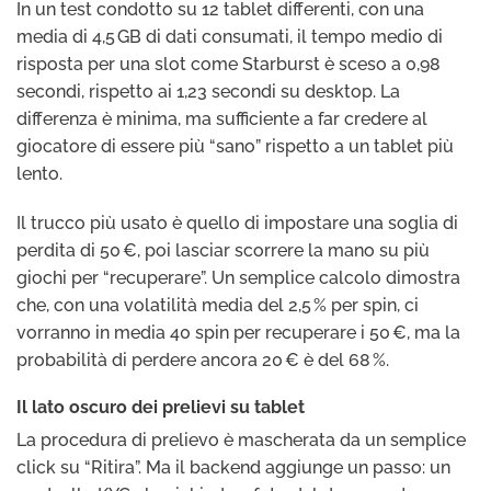
In un test condotto su 12 tablet differenti, con una
media di 4,5 GB di dati consumati, il tempo medio di
risposta per una slot come Starburst è sceso a 0,98
secondi, rispetto ai 1,23 secondi su desktop. La
differenza è minima, ma sufficiente a far credere al
giocatore di essere più “sano” rispetto a un tablet più
lento.
Il trucco più usato è quello di impostare una soglia di
perdita di 50 €, poi lasciar scorrere la mano su più
giochi per “recuperare”. Un semplice calcolo dimostra
che, con una volatilità media del 2,5 % per spin, ci
vorranno in media 40 spin per recuperare i 50 €, ma la
probabilità di perdere ancora 20 € è del 68 %.
Il lato oscuro dei prelievi su tablet
La procedura di prelievo è mascherata da un semplice
click su “Ritira”. Ma il backend aggiunge un passo: un