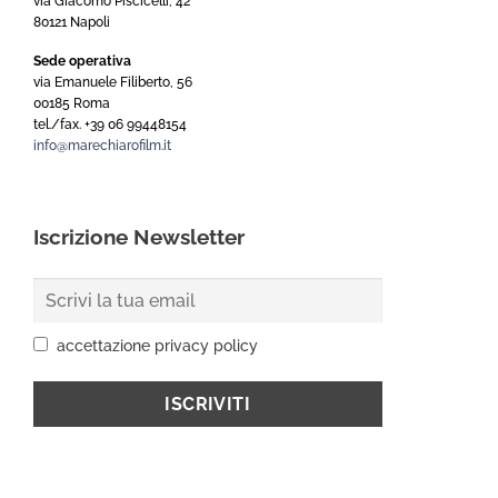
via Giacomo Piscicelli, 42
80121 Napoli
Sede operativa
via Emanuele Filiberto, 56
00185 Roma
tel./fax. +39 06 99448154
info@marechiarofilm.it
Iscrizione Newsletter
accettazione privacy policy