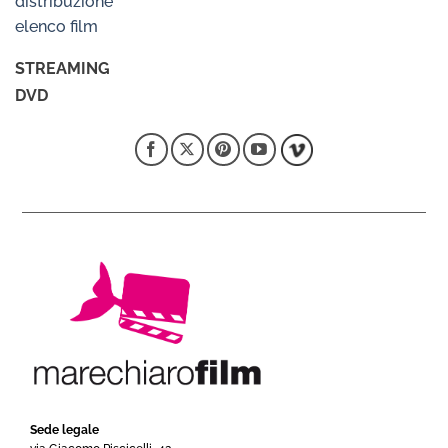
distribuzione
elenco film
STREAMING
DVD
Sede legale