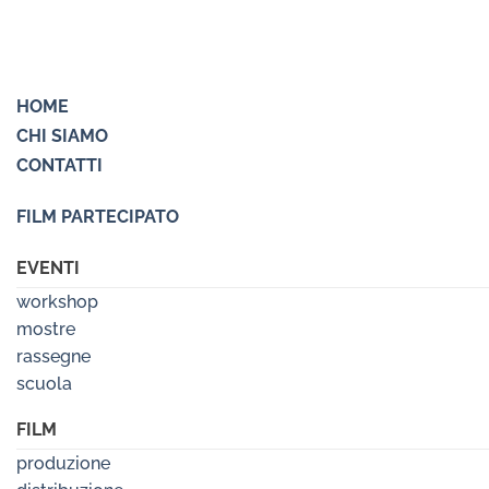
HOME
CHI SIAMO
CONTATTI
FILM PARTECIPATO
EVENTI
workshop
mostre
rassegne
scuola
FILM
produzione