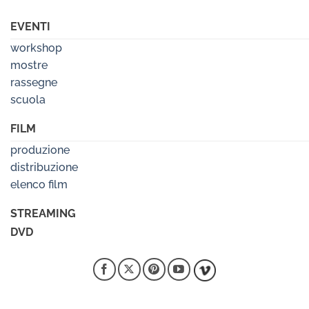
EVENTI
workshop
mostre
rassegne
scuola
FILM
produzione
distribuzione
elenco film
STREAMING
DVD