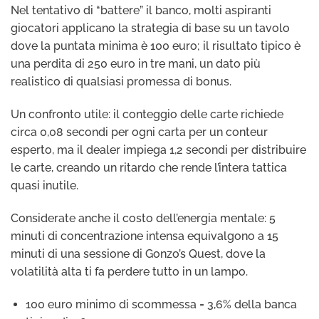
Nel tentativo di “battere” il banco, molti aspiranti
giocatori applicano la strategia di base su un tavolo
dove la puntata minima è 100 euro; il risultato tipico è
una perdita di 250 euro in tre mani, un dato più
realistico di qualsiasi promessa di bonus.
Un confronto utile: il conteggio delle carte richiede
circa 0,08 secondi per ogni carta per un conteur
esperto, ma il dealer impiega 1,2 secondi per distribuire
le carte, creando un ritardo che rende l’intera tattica
quasi inutile.
Considerate anche il costo dell’energia mentale: 5
minuti di concentrazione intensa equivalgono a 15
minuti di una sessione di Gonzo’s Quest, dove la
volatilità alta ti fa perdere tutto in un lampo.
100 euro minimo di scommessa = 3,6% della banca