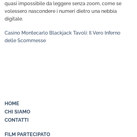
quasi impossibile da leggere senza zoom, come se
volessero nascondere i numeri dietro una nebbia
digitale.
Casino Montecarlo Blackjack Tavoli: Il Vero Inferno
delle Scommesse
HOME
CHI SIAMO
CONTATTI
FILM PARTECIPATO