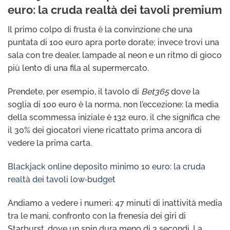
euro: la cruda realtà dei tavoli premium
Il primo colpo di frusta è la convinzione che una
puntata di 100 euro apra porte dorate; invece trovi una
sala con tre dealer, lampade al neon e un ritmo di gioco
più lento di una fila al supermercato.
Prendete, per esempio, il tavolo di
Bet365
dove la
soglia di 100 euro è la norma, non l’eccezione: la media
della scommessa iniziale è 132 euro, il che significa che
il 30% dei giocatori viene ricattato prima ancora di
vedere la prima carta.
Blackjack online deposito minimo 10 euro: la cruda
realtà dei tavoli low‑budget
Andiamo a vedere i numeri: 47 minuti di inattività media
tra le mani, confronto con la frenesia dei giri di
Starburst, dove un spin dura meno di 3 secondi. La