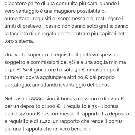
giocatore parte di una comunità più cara, quando il
vero vantaggio è una maggiore possibilità di
aumentare i requisiti di scommessa e di restringere i
limiti di prelievo. I casinò non danno soldi gratis; danno
la facciata di un regalo per far entrare più capitali nel
loro sistema.
Una volta superato il requisito, il prelievo spesso è
soggetto a commissioni del 5% e a una soglia minima
di 50 €. Se il giocatore ha solo 30 € rimasti dopo il
turnover, dovrà aggiungere altri 20 € dal proprio
portafoglio, annullando il vantaggio del bonus.
Nel caso di 888casino, il bonus massimo è di 1.200 €
per un deposito di 100 €. Il requisito è 35× il bonus,
quindi 42.000 € di scommesse. Il rapporto fra deposito
e requisito è di 1:420, un rapporto che rende il bonus
più una trappola che un vero beneficio.