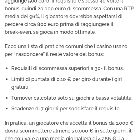
aggiunge 500 euro. Il requisito è spesso 40 volte il
bonus, quindi 20.000 euro di scommessa. Con una RTP
media del 96%, il giocatore dovrebbe aspettarsi di
perdere circa 800 euro prima di raggiungere il
break‑even, se gioca in modo ottimale.
Ecco una lista di pratiche comuni che i casinò usano
per “nascondere” il reale valore del bonus:
Requisiti di scommessa superiori a 30× il bonus.
Limiti di puntata di 0,10 € per giro durante i giri
gratuiti.
Turnover calcolato solo su giochi a bassa volatilità.
Scadenze di 7 giorni per soddisfare il requisito.
In pratica, un giocatore che accetta il bonus da 1.000 €
dovrà scommettere almeno 30.000 € in sette giorni, il
che equivale a una media giornaliera di 4.286 €. La