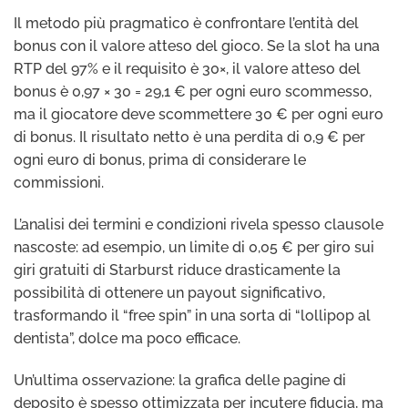
Il metodo più pragmatico è confrontare l’entità del
bonus con il valore atteso del gioco. Se la slot ha una
RTP del 97% e il requisito è 30×, il valore atteso del
bonus è 0,97 × 30 = 29,1 € per ogni euro scommesso,
ma il giocatore deve scommettere 30 € per ogni euro
di bonus. Il risultato netto è una perdita di 0,9 € per
ogni euro di bonus, prima di considerare le
commissioni.
L’analisi dei termini e condizioni rivela spesso clausole
nascoste: ad esempio, un limite di 0,05 € per giro sui
giri gratuiti di Starburst riduce drasticamente la
possibilità di ottenere un payout significativo,
trasformando il “free spin” in una sorta di “lollipop al
dentista”, dolce ma poco efficace.
Un’ultima osservazione: la grafica delle pagine di
deposito è spesso ottimizzata per incutere fiducia, ma