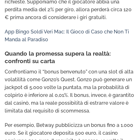
richieste. Supponiamo che il giocatore abbia una
perdita media del 2% per giro, allora perderà circa 120
€ prima ancora di considerare i giri gratuiti.
App Bingo Soldi Veri Mac: Il Gioco di Caso che Non Ti
Manda al Paradiso
Quando la promessa supera la realtà:
confronti su carta
Confrontiamo il “bonus benvenuto” con una slot di alta
volatilità come Gonzo’s Quest. Gonzo può generare un
jackpot di 5.000 volte la puntata, ma la probabilità di
colpirlo è inferiore al 0,01%. Il bonus, invece, è garantito
dal casinò, ma la reale possibilità di estrarre valore è
limitata dal requisito di scommessa.
Per esempio, Betway pubblicizza un bonus fino a 1.000
euro. Se il giocatore deposita 500 euro, il casino