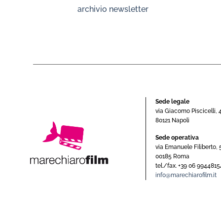
archivio newsletter
Sede legale
via Giacomo Piscicelli, 
80121 Napoli
Sede operativa
via Emanuele Filiberto, 
00185 Roma
tel./fax. +39 06 9944815
info@marechiarofilm.it