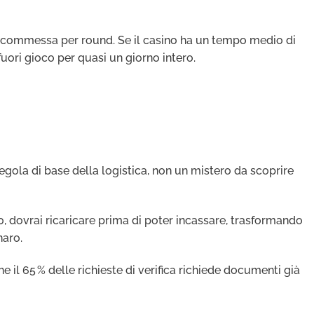
a scommessa per round. Se il casino ha un tempo medio di
 fuori gioco per quasi un giorno intero.
 regola di base della logistica, non un mistero da scoprire
0, dovrai ricaricare prima di poter incassare, trasformando
naro.
 il 65 % delle richieste di verifica richiede documenti già