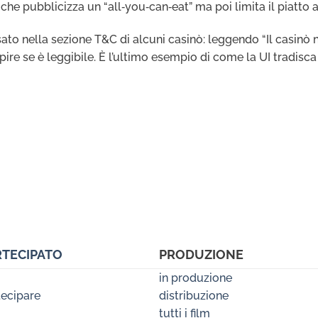
he pubblicizza un “all‑you‑can‑eat” ma poi limita il piatto a
usato nella sezione T&C di alcuni casinò: leggendo “Il casinò 
pire se è leggibile. È l’ultimo esempio di come la UI tradisca
RTECIPATO
PRODUZIONE
in produzione
ecipare
distribuzione
tutti i film