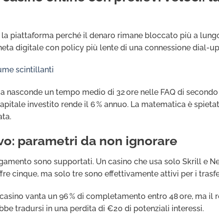
a la piattaforma perché il denaro rimane bloccato più a lung
neta digitale con policy più lente di una connessione dial-up
ume scintillanti
ma nasconde un tempo medio di 32 ore nelle FAQ di secondo l
capitale investito rende il 6 % annuo. La matematica è spieta
ata.
evo: parametri da non ignorare
agamento sono supportati. Un casino che usa solo Skrill e Net
re cinque, ma solo tre sono effettivamente attivi per i trasfe
casino vanta un 96 % di completamento entro 48 ore, ma il re
bbe tradursi in una perdita di €20 di potenziali interessi.