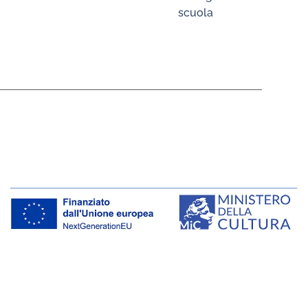
scuola