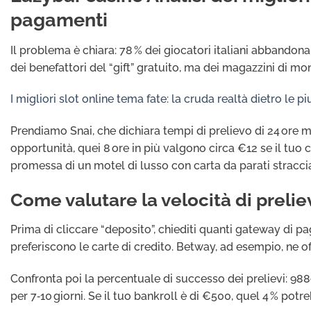
pagamenti
Il problema è chiara: 78 % dei giocatori italiani abbandon
dei benefattori del “gift” gratuito, ma dei magazzini di mo
I migliori slot online tema fate: la cruda realtà dietro le pi
Prendiamo Snai, che dichiara tempi di prelievo di 24 ore 
opportunità, quei 8 ore in più valgono circa €12 se il tuo 
promessa di un motel di lusso con carta da parati stracci
Come valutare la velocità di preli
Prima di cliccare “deposito”, chiediti quanti gateway di p
preferiscono le carte di credito. Betway, ad esempio, ne off
Confronta poi la percentuale di successo dei prelievi: 988
per 7‑10 giorni. Se il tuo bankroll è di €500, quel 4 % potre