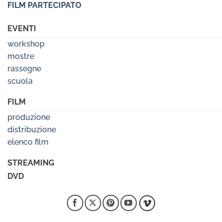
FILM PARTECIPATO
EVENTI
workshop
mostre
rassegne
scuola
FILM
produzione
distribuzione
elenco film
STREAMING
DVD