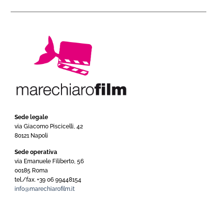
Sede legale
via Giacomo Piscicelli, 42
80121 Napoli
Sede operativa
via Emanuele Filiberto, 56
00185 Roma
tel./fax. +39 06 99448154
info@marechiarofilm.it