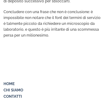
di deposito successivo per sbloccarti.
Concludere con una frase che non è conclusione: è
impossibile non notare che il font dei termini di servizio
è talmente piccolo da richiedere un microscopio da
laboratorio, e questo è più irritante di una scommessa
persa per un milionesimo.
HOME
CHI SIAMO
CONTATTI