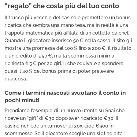
“regalo” che costa più del tuo conto
Il trucco più vecchio del casinò è promettere un bonus
ricarica che sembra una mano tesa, ma in realtà è una
trappola matematica più affilata di un coltello da chef.
Quando il giocatore inserisce 50 € nella cassa, il sito gli
mostra una promessa del 100 % fino a 200 €; il risultato
è un credito di 250 €, ma la scommessa minima
richiesta è 5 € per 20 giri, il che equivale a spendere
quasi il 40 % del bonus prima di poter prelevare
qualcosa.
Come i termini nascosti svuotano il conto in
pochi minuti
Prendiamo l’esempio di un nuovo utente su Snai che
riceve un “gift” di €30 dopo aver ricaricato €30. Il
casinò richiede un turnover di 30x, cioè €900 in
scommesse. Se il giocatore sceglie una slot ad alta