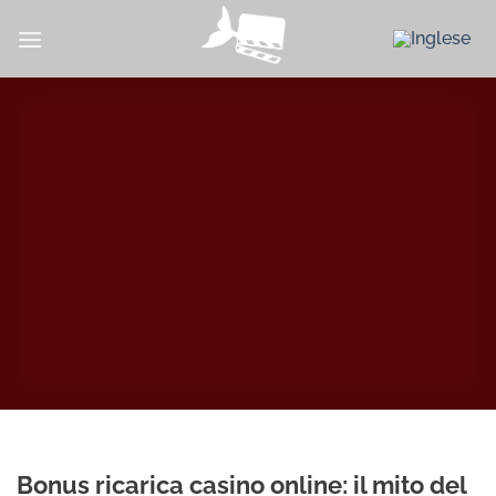
Salta
ai
contenuti
Bonus ricarica casino online: il mito del