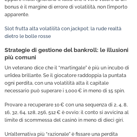
bonus è il margine di errore di volatilità, non l’importo
apparente.
Slot frutta alta volatilità con jackpot: la rude realtà
dietro le bolle rosse
Strategie di gestione del bankroll: le illusioni
più comuni
Un veterano dice che il “martingale” è più un incubo di
un’idea brillante. Se il giocatore raddoppia la puntata
ogni perdita, con una volatilità alta il capitale
necessario può superare i 1,000 € in meno di 15 spin.
Provare a recuperare 10 € con una sequenza di 2, 4, 8,
16, 32, 64, 128, 256, 512 € è ovvio: il conto si avvicina al
limite di scommessa del casinò in meno di dieci giri.
Un’alternativa più “razionale” è fissare una perdita