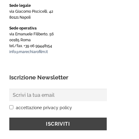
Sede legale
via Giacomo Piscicelli, 42
80121 Napoli
Sede operativa
via Emanuele Filiberto, 56
00185 Roma
tel./fax. +39 06 99448154
info@marechiarofilm.it
Iscrizione Newsletter
accettazione privacy policy