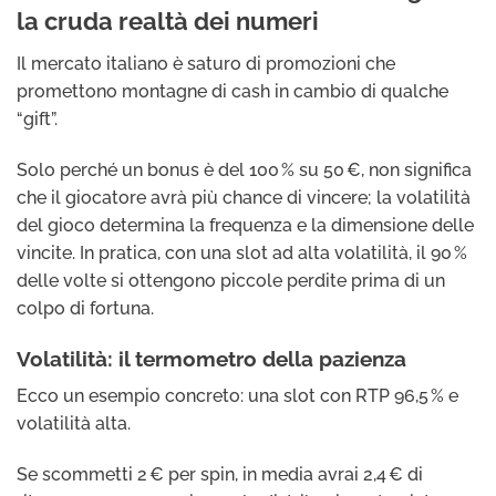
la cruda realtà dei numeri
Il mercato italiano è saturo di promozioni che
promettono montagne di cash in cambio di qualche
“gift”.
Solo perché un bonus è del 100 % su 50 €, non significa
che il giocatore avrà più chance di vincere; la volatilità
del gioco determina la frequenza e la dimensione delle
vincite. In pratica, con una slot ad alta volatilità, il 90 %
delle volte si ottengono piccole perdite prima di un
colpo di fortuna.
Volatilità: il termometro della pazienza
Ecco un esempio concreto: una slot con RTP 96,5 % e
volatilità alta.
Se scommetti 2 € per spin, in media avrai 2,4 € di