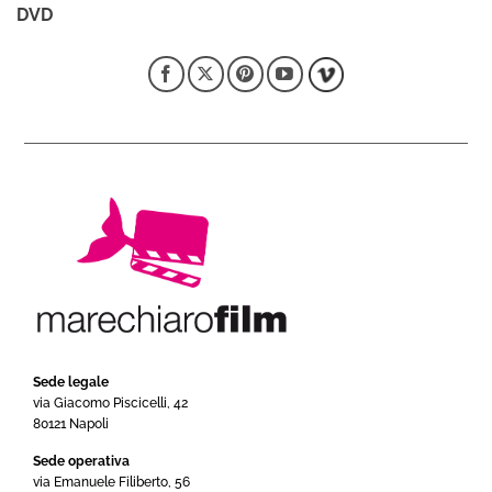
DVD
Sede legale
via Giacomo Piscicelli, 42
80121 Napoli
Sede operativa
via Emanuele Filiberto, 56