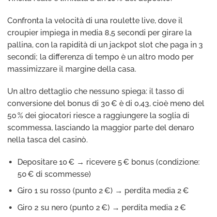
Confronta la velocità di una roulette live, dove il
croupier impiega in media 8,5 secondi per girare la
pallina, con la rapidità di un jackpot slot che paga in 3
secondi; la differenza di tempo è un altro modo per
massimizzare il margine della casa.
Un altro dettaglio che nessuno spiega: il tasso di
conversione del bonus di 30 € è di 0,43, cioè meno del
50 % dei giocatori riesce a raggiungere la soglia di
scommessa, lasciando la maggior parte del denaro
nella tasca del casinò.
Depositare 10 € → ricevere 5 € bonus (condizione:
50 € di scommesse)
Giro 1 su rosso (punto 2 €) → perdita media 2 €
Giro 2 su nero (punto 2 €) → perdita media 2 €