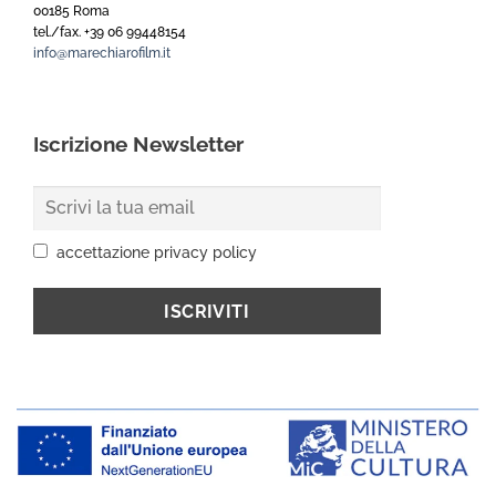
00185 Roma
tel./fax. +39 06 99448154
info@marechiarofilm.it
Iscrizione Newsletter
accettazione privacy policy