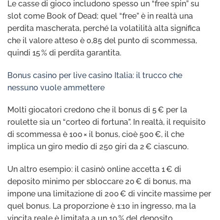
Le casse di gioco includono spesso un “free spin” su
slot come Book of Dead; quel “free” è in realtà una
perdita mascherata, perché la volatilità alta significa
che il valore atteso è 0,85 del punto di scommessa,
quindi 15 % di perdita garantita.
Bonus casino per live casino Italia: il trucco che
nessuno vuole ammettere
Molti giocatori credono che il bonus di 5 € per la
roulette sia un “corteo di fortuna”. In realtà, il requisito
di scommessa è 100 × il bonus, cioè 500 €, il che
implica un giro medio di 250 giri da 2 € ciascuno.
Un altro esempio: il casinò online accetta 1 € di
deposito minimo per sbloccare 20 € di bonus, ma
impone una limitazione di 200 € di vincite massime per
quel bonus. La proporzione è 1:10 in ingresso, ma la
vincita reale è limitata a un 10 % del deposito.