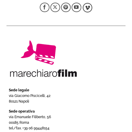
Sede legale
via Giacomo Piscicelli, 42
80121 Napoli
Sede operativa
via Emanuele Filiberto, 56
00185 Roma
tel./fax. +39 06 99448154