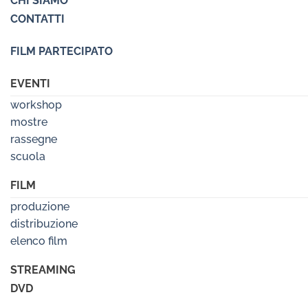
CHI SIAMO
CONTATTI
FILM PARTECIPATO
EVENTI
workshop
mostre
rassegne
scuola
FILM
produzione
distribuzione
elenco film
STREAMING
DVD