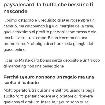
paysafecard: la truffa che nessuno ti
nasconde
Il primo ostacolo è il requisito di 15 euro: sembra un
capello, ma calcolando il 5 % di margine della casa,
quel centesimo di profitto per ogni scommessa è già
una tassa sul tuo tempo. E non è nemmeno una
promozione, è l’obbligo di entrare nella giungla del
gioco online.
Il casino Mastercard bonus senza deposito è un trucco
di marketing, non una benedizione
Perché 15 euro non sono un regalo ma una
scelta di calcolo
Molti operatori, tra cui Snai e Bet365, usano la paga
subito “gift” per far credere al giocatore di ricevere
qualcosa di gratuito. In realtà, 15 euro sono quasi