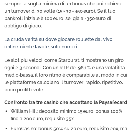
sempre la soglia minima di un bonus che poi richiede
un turnover di 30 volte (15 × 30 = 450 euro). Se il tuo
bankroll iniziale è 100 euro, sei già a -350 euro di
obbligo di gioco.
La cruda verità su dove giocare roulette dal vivo
online: niente favole, solo numeri
Le slot più veloci, come Starburst, ti mostrano un giro
ogni 2‑3 secondi. Con un RTP del 96,1 % e una volatilità
medio‑bassa, il loro ritmo è comparabile al modo in cui
le piattaforme calcolano il turnover: rapido, ripetitivo,
poco profittevole.
Confronto tra tre casinò che accettano la Paysafecard
William Hill: deposito minimo 15 euro, bonus 100 %
fino a 200 euro, requisito 35x.
EuroCasino: bonus 50 % su 20 euro, requisito 20x, ma