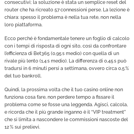
consecutivi; la soluzione è stata un semplice reset del
router che ha ricreato 57 connessioni perse. La lezione è
chiara: spesso il problema è nella tua rete, non nella
loro piattaforma.
Ecco perché è fondamentale tenere un foglio di calcolo
con i tempi di risposta di ogni sito, così da confrontare
l’efficienza di Bet365 (0,95 s medio) con quella di un
rivale più lento (1,4 s medio). La differenza di 0,45 s può
tradursi in 6 minuti persi a settimana, ovvero circa 0,5 %
del tuo bankroll.
Quindi, la prossima volta che il tuo casino online non
funziona cosa fare, non perdere tempo a fissare il
problema come se fosse una leggenda. Agisci, calcola,
e ricorda che il più grande inganno è il “VIP treatment”
che si limita a nascondere le commissioni nascoste del
12 % sui prelievi.