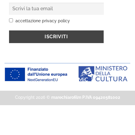
accettazione privacy policy
Copyright 2026 ©
marechiarofilm P.IVA 09420581002