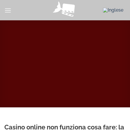
Salta
ai
contenuti
Casino online non funziona cosa fare: la