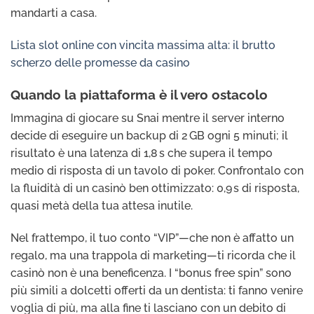
mandarti a casa.
Lista slot online con vincita massima alta: il brutto
scherzo delle promesse da casino
Quando la piattaforma è il vero ostacolo
Immagina di giocare su Snai mentre il server interno
decide di eseguire un backup di 2 GB ogni 5 minuti; il
risultato è una latenza di 1,8 s che supera il tempo
medio di risposta di un tavolo di poker. Confrontalo con
la fluidità di un casinò ben ottimizzato: 0,9 s di risposta,
quasi metà della tua attesa inutile.
Nel frattempo, il tuo conto “VIP”—che non è affatto un
regalo, ma una trappola di marketing—ti ricorda che il
casinò non è una beneficenza. I “bonus free spin” sono
più simili a dolcetti offerti da un dentista: ti fanno venire
voglia di più, ma alla fine ti lasciano con un debito di