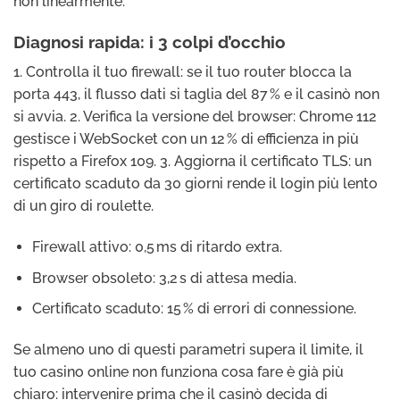
non linearmente.
Diagnosi rapida: i 3 colpi d’occhio
1. Controlla il tuo firewall: se il tuo router blocca la
porta 443, il flusso dati si taglia del 87 % e il casinò non
si avvia. 2. Verifica la versione del browser: Chrome 112
gestisce i WebSocket con un 12 % di efficienza in più
rispetto a Firefox 109. 3. Aggiorna il certificato TLS: un
certificato scaduto da 30 giorni rende il login più lento
di un giro di roulette.
Firewall attivo: 0,5 ms di ritardo extra.
Browser obsoleto: 3,2 s di attesa media.
Certificato scaduto: 15 % di errori di connessione.
Se almeno uno di questi parametri supera il limite, il
tuo casino online non funziona cosa fare è già più
chiaro: intervenire prima che il casinò decida di