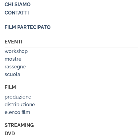
CHI SIAMO
CONTATTI
FILM PARTECIPATO
EVENTI
workshop
mostre
rassegne
scuola
FILM
produzione
distribuzione
elenco film
STREAMING
DVD