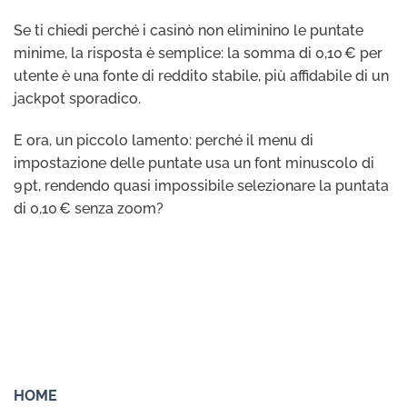
Se ti chiedi perché i casinò non eliminino le puntate
minime, la risposta è semplice: la somma di 0,10 € per
utente è una fonte di reddito stabile, più affidabile di un
jackpot sporadico.
E ora, un piccolo lamento: perché il menu di
impostazione delle puntate usa un font minuscolo di
9 pt, rendendo quasi impossibile selezionare la puntata
di 0,10 € senza zoom?
HOME