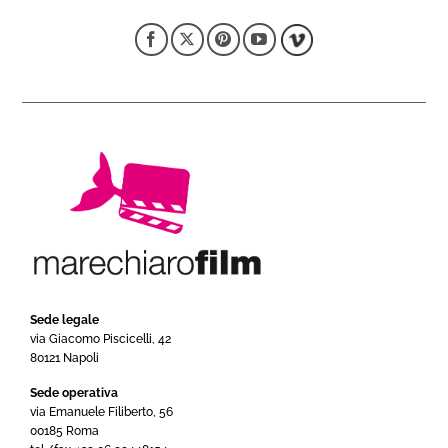
Sede legale
via Giacomo Piscicelli, 42
80121 Napoli
Sede operativa
via Emanuele Filiberto, 56
00185 Roma