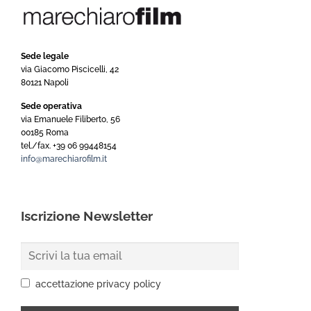
Sede legale
via Giacomo Piscicelli, 42
80121 Napoli
Sede operativa
via Emanuele Filiberto, 56
00185 Roma
tel./fax. +39 06 99448154
info@marechiarofilm.it
Iscrizione Newsletter
accettazione privacy policy