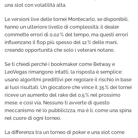
una slot con volatilità alta.
Le versioni live delle tornei Montecarlo, se disponibili,
hanno un ulteriore livello di complessità: il dealer
commette errori di 0,02 % del tempo, ma questi errori
influenzano il flop più spesso del 12 % delle mani,
creando opportunità che solo i veterani notano.
Se ti chiedi perché i bookmaker come Betway e
LeoVegas rimangono intatti, la risposta è semplice:
usano algoritmi predittivi per regolare il rischio in base
ai tuoi risultati. Un giocatore che vince il 35 % dei tornei
riceve un aumento del rake del 0,5 % nel prossimo
mese, e così via. Nessuno ti avverte di questo
meccanismo né lo pubblicizza, ma è lì, come una spina
nel cuore di ogni torneo.
La differenza tra un torneo di poker e una slot come