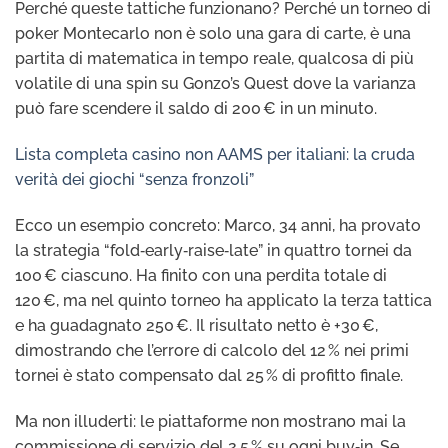
Perché queste tattiche funzionano? Perché un torneo di
poker Montecarlo non è solo una gara di carte, è una
partita di matematica in tempo reale, qualcosa di più
volatile di una spin su Gonzo’s Quest dove la varianza
può fare scendere il saldo di 200 € in un minuto.
Lista completa casino non AAMS per italiani: la cruda
verità dei giochi “senza fronzoli”
Ecco un esempio concreto: Marco, 34 anni, ha provato
la strategia “fold‑early‑raise‑late” in quattro tornei da
100 € ciascuno. Ha finito con una perdita totale di
120 €, ma nel quinto torneo ha applicato la terza tattica
e ha guadagnato 250 €. Il risultato netto è +30 €,
dimostrando che l’errore di calcolo del 12 % nei primi
tornei è stato compensato dal 25 % di profitto finale.
Ma non illuderti: le piattaforme non mostrano mai la
commissione di servizio del 2,5 % su ogni buy‑in. Se