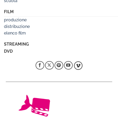
scuola
FILM
produzione
distribuzione
elenco film
STREAMING
DVD