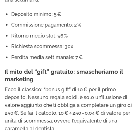
Deposito minimo: 5 €
Commissione pagamento: 2 %
Ritorno medio slot: 96 %
Richiesta scommessa: 30x
Perdita media settimanale: 7 €
Il mito del “gift” gratuito: smascheriamo il
marketing
Ecco il classico: “bonus gift” di 10 € per il primo
deposito. Nessuno regala soldi, è solo un’illusione di
valore aggiunto che ti obbliga a completare un giro di
250 €. Se fai il calcolo, 10 € ÷ 250 = 0,04 € di valore per
unità di scommessa, ovvero l’equivalente di una
caramella al dentista.