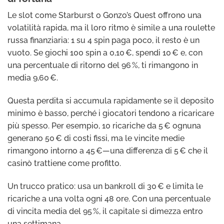
Le slot come Starburst o Gonzo’s Quest offrono una
volatilità rapida, ma il loro ritmo è simile a una roulette
russa finanziaria: 1 su 4 spin paga poco, il resto è un
vuoto. Se giochi 100 spin a 0,10 €, spendi 10 € e, con
una percentuale di ritorno del 96 %, ti rimangono in
media 9,60 €.
Questa perdita si accumula rapidamente se il deposito
minimo è basso, perché i giocatori tendono a ricaricare
più spesso. Per esempio, 10 ricariche da 5 € ognuna
generano 50 € di costi fissi, ma le vincite medie
rimangono intorno a 45 €—una differenza di 5 € che il
casinò trattiene come profitto.
Un trucco pratico: usa un bankroll di 30 € e limita le
ricariche a una volta ogni 48 ore. Con una percentuale
di vincita media del 95 %, il capitale si dimezza entro
una settimana.