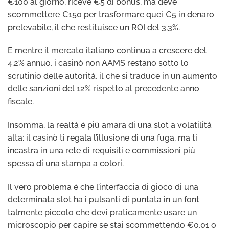
€100 al giorno, riceve €5 di bonus, ma deve
scommettere €150 per trasformare quei €5 in denaro
prelevabile, il che restituisce un ROI del 3,3%.
E mentre il mercato italiano continua a crescere del
4,2% annuo, i casinò non AAMS restano sotto lo
scrutinio delle autorità, il che si traduce in un aumento
delle sanzioni del 12% rispetto al precedente anno
fiscale.
Insomma, la realtà è più amara di una slot a volatilità
alta: il casinò ti regala l’illusione di una fuga, ma ti
incastra in una rete di requisiti e commissioni più
spessa di una stampa a colori.
Il vero problema è che l’interfaccia di gioco di una
determinata slot ha i pulsanti di puntata in un font
talmente piccolo che devi praticamente usare un
microscopio per capire se stai scommettendo €0,01 o