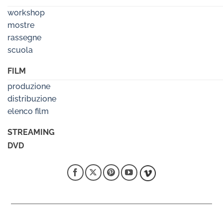
workshop
mostre
rassegne
scuola
FILM
produzione
distribuzione
elenco film
STREAMING
DVD