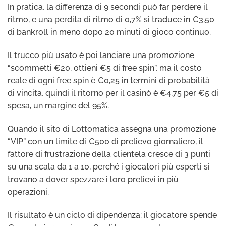
In pratica, la differenza di 9 secondi può far perdere il
ritmo, e una perdita di ritmo di 0,7% si traduce in €3,50
di bankroll in meno dopo 20 minuti di gioco continuo.
Il trucco più usato è poi lanciare una promozione
“scommetti €20, ottieni €5 di free spin”, ma il costo
reale di ogni free spin è €0,25 in termini di probabilità
di vincita, quindi il ritorno per il casinò è €4,75 per €5 di
spesa, un margine del 95%.
Quando il sito di Lottomatica assegna una promozione
“VIP” con un limite di €500 di prelievo giornaliero, il
fattore di frustrazione della clientela cresce di 3 punti
su una scala da 1 a 10, perché i giocatori più esperti si
trovano a dover spezzare i loro prelievi in più
operazioni.
Il risultato è un ciclo di dipendenza: il giocatore spende