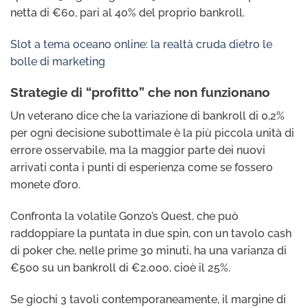
netta di €60, pari al 40% del proprio bankroll.
Slot a tema oceano online: la realtà cruda dietro le
bolle di marketing
Strategie di “profitto” che non funzionano
Un veterano dice che la variazione di bankroll di 0,2%
per ogni decisione subottimale è la più piccola unità di
errore osservabile, ma la maggior parte dei nuovi
arrivati conta i punti di esperienza come se fossero
monete d’oro.
Confronta la volatile Gonzo’s Quest, che può
raddoppiare la puntata in due spin, con un tavolo cash
di poker che, nelle prime 30 minuti, ha una varianza di
€500 su un bankroll di €2.000, cioè il 25%.
Se giochi 3 tavoli contemporaneamente, il margine di