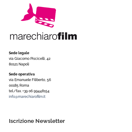
Sede legale
via Giacomo Piscicelli, 42
80121 Napoli
Sede operativa
via Emanuele Filiberto, 56
00185 Roma
tel./fax. +39 06 99448154
info@marechiarofilm.it
Iscrizione Newsletter