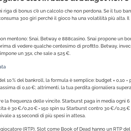
ogni riga di bonus c’è un calcolo che non perdona. Se il tuo b
onsuma 300 giri perché il gioco ha una volatilità più alta. Il
non mentono: Snai, Betway e 888casino. Snai propone un bon
rima di vedere qualche centesimo di profitto. Betway, invece,
 impone un 35x, che sale a 525 €.
ata
el 10 % del bankroll, la formula è semplice: budget × 0,10 = 
assima di 0,10 €; altrimenti, la tua perdita giornaliera super
 la frequenza delle vincite. Starburst paga in media ogni 6 
cita è 30 €/0,20 € = 150 spin su Starburst contro 30 €/0,25 € 
vale a 15 secondi di più spesi in attesa.
l giocatore (RTP). Slot come Book of Dead hanno un RTP del 9