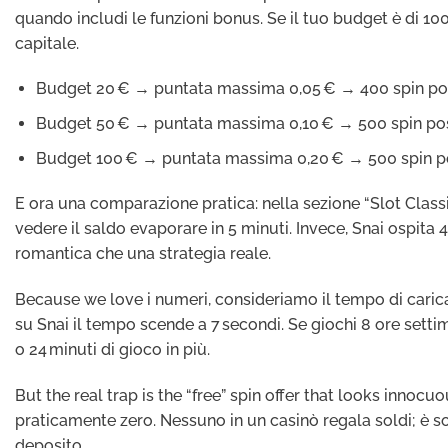
quando includi le funzioni bonus. Se il tuo budget è di 100 
capitale.
Budget 20 € → puntata massima 0,05 € → 400 spin pos
Budget 50 € → puntata massima 0,10 € → 500 spin pos
Budget 100 € → puntata massima 0,20 € → 500 spin po
E ora una comparazione pratica: nella sezione “Slot Classich
vedere il saldo evaporare in 5 minuti. Invece, Snai ospita 4
romantica che una strategia reale.
Because we love i numeri, consideriamo il tempo di carica
su Snai il tempo scende a 7 secondi. Se giochi 8 ore settima
o 24 minuti di gioco in più.
But the real trap is the “free” spin offer that looks innocu
praticamente zero. Nessuno in un casinò regala soldi; è so
deposito.