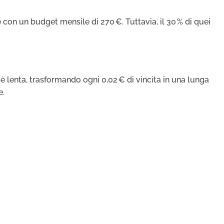
 con un budget mensile di 270 €. Tuttavia, il 30 % di quei
 lenta, trasformando ogni 0,02 € di vincita in una lunga
e.