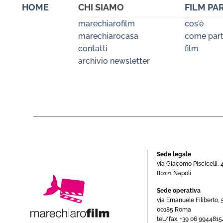
HOME
CHI SIAMO
FILM PA
marechiarofilm
cos'è
marechiarocasa
come part
contatti
film
archivio newsletter
Sede legale
via Giacomo Piscicelli, 
80121 Napoli
Sede operativa
via Emanuele Filiberto, 
00185 Roma
tel./fax. +39 06 9944815