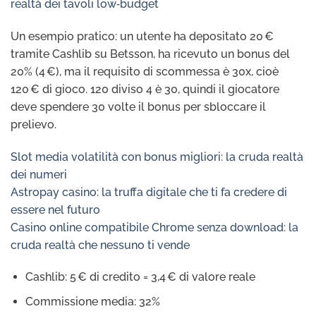
realtà dei tavoli low‑budget
Un esempio pratico: un utente ha depositato 20 €
tramite Cashlib su Betsson, ha ricevuto un bonus del
20% (4 €), ma il requisito di scommessa è 30x, cioè
120 € di gioco. 120 diviso 4 è 30, quindi il giocatore
deve spendere 30 volte il bonus per sbloccare il
prelievo.
Slot media volatilità con bonus migliori: la cruda realtà
dei numeri
Astropay casino: la truffa digitale che ti fa credere di
essere nel futuro
Casino online compatibile Chrome senza download: la
cruda realtà che nessuno ti vende
Cashlib: 5 € di credito = 3,4 € di valore reale
Commissione media: 32%