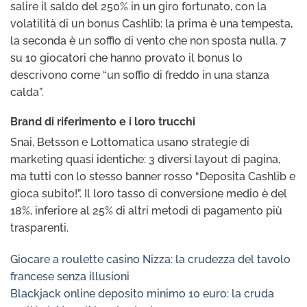
salire il saldo del 250% in un giro fortunato, con la
volatilità di un bonus Cashlib: la prima è una tempesta,
la seconda è un soffio di vento che non sposta nulla. 7
su 10 giocatori che hanno provato il bonus lo
descrivono come “un soffio di freddo in una stanza
calda”.
Brand di riferimento e i loro trucchi
Snai, Betsson e Lottomatica usano strategie di
marketing quasi identiche: 3 diversi layout di pagina,
ma tutti con lo stesso banner rosso “Deposita Cashlib e
gioca subito!”. Il loro tasso di conversione medio è del
18%, inferiore al 25% di altri metodi di pagamento più
trasparenti.
Giocare a roulette casino Nizza: la crudezza del tavolo
francese senza illusioni
Blackjack online deposito minimo 10 euro: la cruda