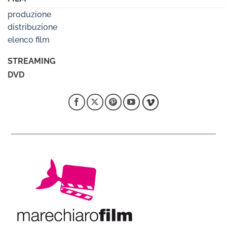
produzione
distribuzione
elenco film
STREAMING
DVD