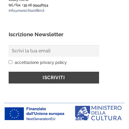
tel./fax. +39 06 99448154
info@marechiarofilm.it
Iscrizione Newsletter
accettazione privacy policy