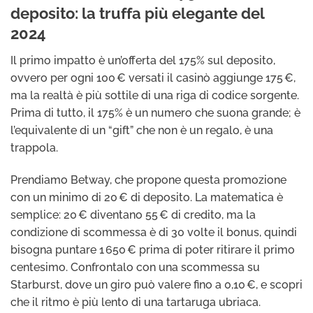
deposito: la truffa più elegante del
2024
Il primo impatto è un’offerta del 175% sul deposito,
ovvero per ogni 100 € versati il casinò aggiunge 175 €,
ma la realtà è più sottile di una riga di codice sorgente.
Prima di tutto, il 175% è un numero che suona grande; è
l’equivalente di un “gift” che non è un regalo, è una
trappola.
Prendiamo Betway, che propone questa promozione
con un minimo di 20 € di deposito. La matematica è
semplice: 20 € diventano 55 € di credito, ma la
condizione di scommessa è di 30 volte il bonus, quindi
bisogna puntare 1 650 € prima di poter ritirare il primo
centesimo. Confrontalo con una scommessa su
Starburst, dove un giro può valere fino a 0,10 €, e scopri
che il ritmo è più lento di una tartaruga ubriaca.