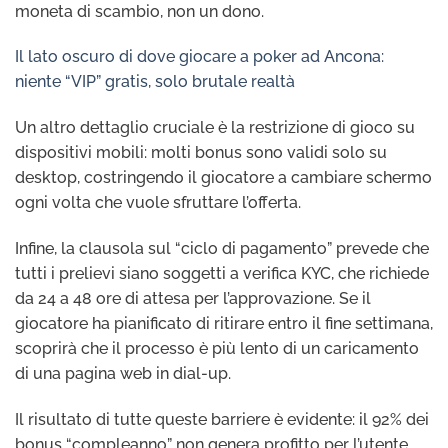
moneta di scambio, non un dono.
Il lato oscuro di dove giocare a poker ad Ancona:
niente “VIP” gratis, solo brutale realtà
Un altro dettaglio cruciale è la restrizione di gioco su
dispositivi mobili: molti bonus sono validi solo su
desktop, costringendo il giocatore a cambiare schermo
ogni volta che vuole sfruttare l’offerta.
Infine, la clausola sul “ciclo di pagamento” prevede che
tutti i prelievi siano soggetti a verifica KYC, che richiede
da 24 a 48 ore di attesa per l’approvazione. Se il
giocatore ha pianificato di ritirare entro il fine settimana,
scoprirà che il processo è più lento di un caricamento
di una pagina web in dial-up.
Il risultato di tutte queste barriere è evidente: il 92% dei
bonus “compleanno” non genera profitto per l’utente,