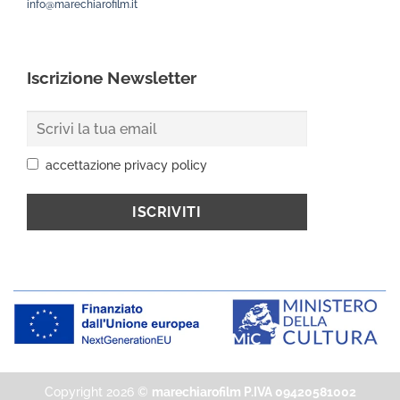
info@marechiarofilm.it
Iscrizione Newsletter
accettazione privacy policy
Copyright 2026 ©
marechiarofilm P.IVA 09420581002