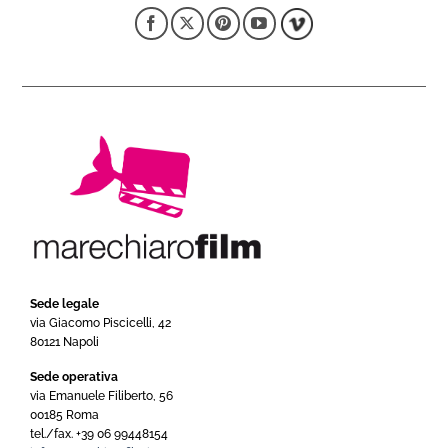
Sede legale
via Giacomo Piscicelli, 42
80121 Napoli
Sede operativa
via Emanuele Filiberto, 56
00185 Roma
tel./fax. +39 06 99448154