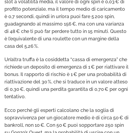
slot a volatilità media, il valore di ogni spin è 0,03 € di
profitto potenziale, ma il tempo medio di caricamento
è 0,7 secondi, quindi in un’ora puoi fare 5 200 spin,
guadagnando al massimo 156 €, ma con una varianza
di 48 € che ti può far perdere tutto in 15 minuti. Questo
è l’equivalente di una roulette con un margine della
casa del 5,26 %.
Un’altra truffa è la cosiddetta “cassa di emergenza” che
richiede un deposito di emergenza di 1 € per riattivare il
bonus. Il rapporto di rischio è 1 € per una probabilità di
riattivazione del 30 %, che si traduce in un valore atteso
di 0,30 €, quindi una perdita garantita di 0,70 € per ogni
tentativo.
Ecco perché gli esperti calcolano che la soglia di
sopravvivenza per un giocatore medio è di circa 50 € di
bankroll, non 10 €. Con 50 € puoi sopportare 250 spin
su Gonzo’s Quest, ma la probabilità di uscire con un