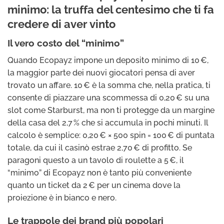
minimo: la truffa del centesimo che ti fa
credere di aver vinto
Il vero costo del “minimo”
Quando Ecopayz impone un deposito minimo di 10 €,
la maggior parte dei nuovi giocatori pensa di aver
trovato un affare. 10 € è la somma che, nella pratica, ti
consente di piazzare una scommessa di 0,20 € su una
slot come Starburst, ma non ti protegge da un margine
della casa del 2,7 % che si accumula in pochi minuti. Il
calcolo è semplice: 0,20 € × 500 spin = 100 € di puntata
totale, da cui il casinò estrae 2,70 € di profitto. Se
paragoni questo a un tavolo di roulette a 5 €, il
“minimo” di Ecopayz non è tanto più conveniente
quanto un ticket da 2 € per un cinema dove la
proiezione è in bianco e nero.
Le trappole dei brand più popolari