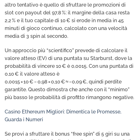
altro tentativo è quello di sfruttare le promozioni di
slot con payout del 97,8 %: il margine della casa resta
2,2 % e il tuo capitale di 10 € si erode in media in 45
minuti di gioco continuo, calcolato con una velocità
media di 3 spin al secondo.
Un approccio più “scientifico” prevede di calcolare il
valore atteso (EV) di una puntata su Starburst, dove la
probabilità di vincere 10 € è 0,0015. Con una puntata di
0,10 € il valore atteso è
0,0015 × 10 € − 0,98 × 0,10 € ≈ −0,09 €, quindi perdite
garantite. Questo dimostra che anche con il “minimo”
più basso le probabilità di profitto rimangono negative.
Casino Ethereum Migliori: Dimentica le Promesse,
Guarda i Numeri
Se provi a sfruttare il bonus “free spin” di 5 giri su una