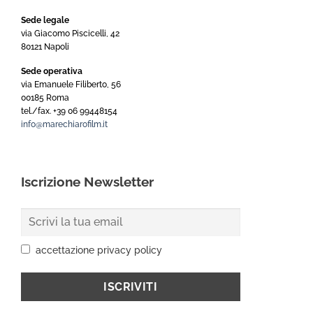
Sede legale
via Giacomo Piscicelli, 42
80121 Napoli
Sede operativa
via Emanuele Filiberto, 56
00185 Roma
tel./fax. +39 06 99448154
info@marechiarofilm.it
Iscrizione Newsletter
accettazione privacy policy