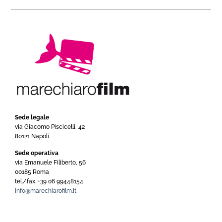
Sede legale
via Giacomo Piscicelli, 42
80121 Napoli
Sede operativa
via Emanuele Filiberto, 56
00185 Roma
tel./fax. +39 06 99448154
info@marechiarofilm.it