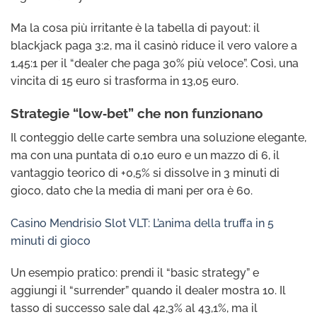
Ma la cosa più irritante è la tabella di payout: il
blackjack paga 3:2, ma il casinò riduce il vero valore a
1,45:1 per il “dealer che paga 30% più veloce”. Così, una
vincita di 15 euro si trasforma in 13,05 euro.
Strategie “low‑bet” che non funzionano
Il conteggio delle carte sembra una soluzione elegante,
ma con una puntata di 0,10 euro e un mazzo di 6, il
vantaggio teorico di +0,5% si dissolve in 3 minuti di
gioco, dato che la media di mani per ora è 60.
Casino Mendrisio Slot VLT: L’anima della truffa in 5
minuti di gioco
Un esempio pratico: prendi il “basic strategy” e
aggiungi il “surrender” quando il dealer mostra 10. Il
tasso di successo sale dal 42,3% al 43,1%, ma il