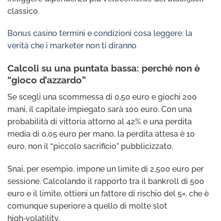
classico.
Bonus casino termini e condizioni cosa leggere: la
verità che i marketer non ti diranno
Calcoli su una puntata bassa: perché non è
“gioco d’azzardo”
Se scegli una scommessa di 0,50 euro e giochi 200
mani, il capitale impiegato sarà 100 euro. Con una
probabilità di vittoria attorno al 42% e una perdita
media di 0,05 euro per mano, la perdita attesa è 10
euro, non il “piccolo sacrificio” pubblicizzato.
Snai, per esempio, impone un limite di 2,500 euro per
sessione. Calcolando il rapporto tra il bankroll di 500
euro e il limite, ottieni un fattore di rischio del 5×, che è
comunque superiore a quello di molte slot
high‑volatility.