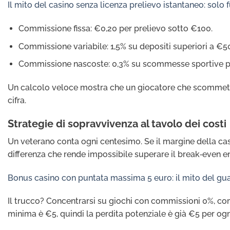
Il mito del casino senza licenza prelievo istantaneo: solo
Commissione fissa: €0,20 per prelievo sotto €100.
Commissione variabile: 1,5% su depositi superiori a €5
Commissione nascoste: 0,3% su scommesse sportive pa
Un calcolo veloce mostra che un giocatore che scommette €
cifra.
Strategie di sopravvivenza al tavolo dei costi
Un veterano conta ogni centesimo. Se il margine della cas
differenza che rende impossibile superare il break‑even en
Bonus casino con puntata massima 5 euro: il mito del gua
Il trucco? Concentrarsi su giochi con commissioni 0%, com
minima è €5, quindi la perdita potenziale è già €5 per og