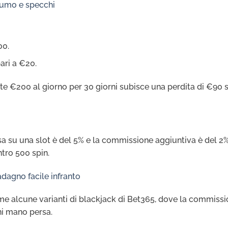
 fumo e specchi
00.
ri a €20.
200 al giorno per 30 giorni subisce una perdita di €90 sol
a su una slot è del 5% e la commissione aggiuntiva è del 2%,
tro 500 spin.
dagno facile infranto
e alcune varianti di blackjack di Bet365, dove la commissio
ni mano persa.