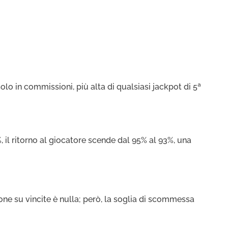
o in commissioni, più alta di qualsiasi jackpot di 5ª
 il ritorno al giocatore scende dal 95% al 93%, una
ne su vincite è nulla; però, la soglia di scommessa