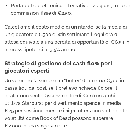
Portafoglio elettronico alternativo: 12‑24 ore, ma con
commissioni fisse di €2,50.
Calcoliamo il costo medio di un ritardo: se la media di
un giocatore è €500 di win settimanali, ogni ora di
attesa equivale a una perdita di opportunità di €6,94 in
interessi ipotetici al 3,5% annuo.
Strategie di gestione del cash‑flow per i
giocatori esperti
Un veterano fa sempre un “buffer” di almeno €300 in
cassa liquida; così, se il prelievo richiede 60 ore, il
dealer non sente l’assenza di fondi. Confronta: chi
utilizza Starburst per divertimento spende in media
€25 per sessione, mentre i high rollers con slot ad alta
volatilità come Book of Dead possono superare
€2.000 in una singola notte.