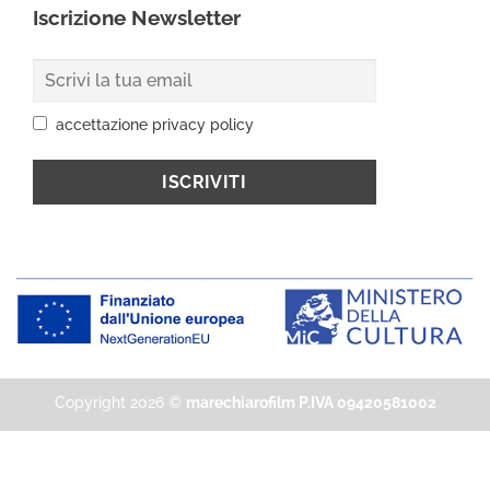
Iscrizione Newsletter
accettazione privacy policy
Copyright 2026 ©
marechiarofilm P.IVA 09420581002