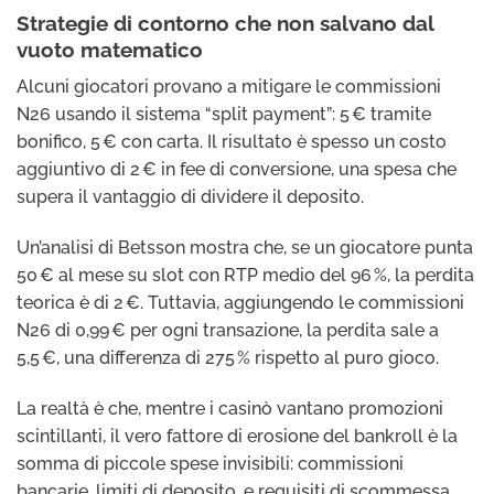
Strategie di contorno che non salvano dal
vuoto matematico
Alcuni giocatori provano a mitigare le commissioni
N26 usando il sistema “split payment”: 5 € tramite
bonifico, 5 € con carta. Il risultato è spesso un costo
aggiuntivo di 2 € in fee di conversione, una spesa che
supera il vantaggio di dividere il deposito.
Un’analisi di Betsson mostra che, se un giocatore punta
50 € al mese su slot con RTP medio del 96 %, la perdita
teorica è di 2 €. Tuttavia, aggiungendo le commissioni
N26 di 0,99 € per ogni transazione, la perdita sale a
5,5 €, una differenza di 275 % rispetto al puro gioco.
La realtà è che, mentre i casinò vantano promozioni
scintillanti, il vero fattore di erosione del bankroll è la
somma di piccole spese invisibili: commissioni
bancarie, limiti di deposito, e requisiti di scommessa.