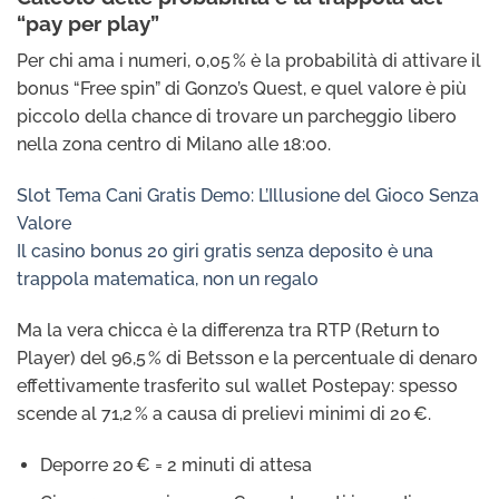
“pay per play”
Per chi ama i numeri, 0,05 % è la probabilità di attivare il
bonus “Free spin” di Gonzo’s Quest, e quel valore è più
piccolo della chance di trovare un parcheggio libero
nella zona centro di Milano alle 18:00.
Slot Tema Cani Gratis Demo: L’Illusione del Gioco Senza
Valore
Il casino bonus 20 giri gratis senza deposito è una
trappola matematica, non un regalo
Ma la vera chicca è la differenza tra RTP (Return to
Player) del 96,5 % di Betsson e la percentuale di denaro
effettivamente trasferito sul wallet Postepay: spesso
scende al 71,2 % a causa di prelievi minimi di 20 €.
Deporre 20 € = 2 minuti di attesa