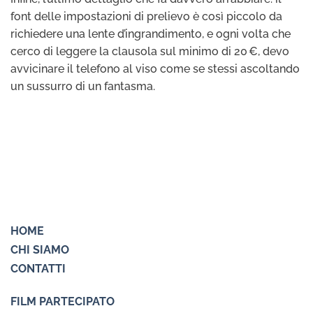
font delle impostazioni di prelievo è così piccolo da
richiedere una lente d’ingrandimento, e ogni volta che
cerco di leggere la clausola sul minimo di 20 €, devo
avvicinare il telefono al viso come se stessi ascoltando
un sussurro di un fantasma.
HOME
CHI SIAMO
CONTATTI
FILM PARTECIPATO