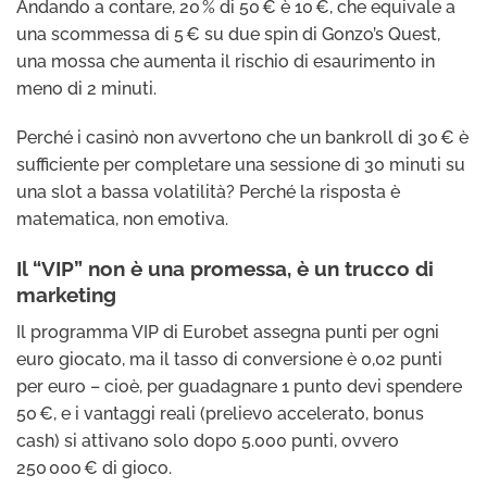
Andando a contare, 20 % di 50 € è 10 €, che equivale a
una scommessa di 5 € su due spin di Gonzo’s Quest,
una mossa che aumenta il rischio di esaurimento in
meno di 2 minuti.
Perché i casinò non avvertono che un bankroll di 30 € è
sufficiente per completare una sessione di 30 minuti su
una slot a bassa volatilità? Perché la risposta è
matematica, non emotiva.
Il “VIP” non è una promessa, è un trucco di
marketing
Il programma VIP di Eurobet assegna punti per ogni
euro giocato, ma il tasso di conversione è 0,02 punti
per euro – cioè, per guadagnare 1 punto devi spendere
50 €, e i vantaggi reali (prelievo accelerato, bonus
cash) si attivano solo dopo 5.000 punti, ovvero
250 000 € di gioco.