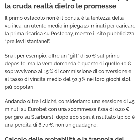
la cruda realtà dietro le promesse
Il primo ostacolo non è il bonus, è la lentezza della
verifica: un utente medio impiega 27 minuti per caricare
la prima ricarica su Postepay, mentre il sito pubblicizza
“prelievi istantanei”.
Snai, per esempio, offre un “gift” di 10 € sul primo
deposito, ma la vera domanda è quante di quelle 10 €
sopravvivono al 15 % di commissione di conversione e
al tasso di vincita medio del 92,3 % nei loro giochi slot
più popolari.
Andando oltre i cliché, consideriamo una sessione di 45
minuti su Eurobet con una scommessa fissa di 0,20 €
per giro su Starburst; dopo 200 spin, il risultato tipico è
una perdita di 8,70 €, non un guadagno.
Calcolo delle probabilità e la trappola del