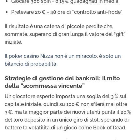
Giocare 300 spin = 0,15 € guadagnati in media
Prelevare 20 € = 48 ore di “controllo anti-frode”
Il risultato è una catena di piccole perdite che,
sommate, superano di gran lunga il valore del “gift”
iniziale.
Il poker casino Nizza non è un miracolo, è solo un
bilancio di probabilità
Strategie di gestione del bankroll: il mito
della “scommessa vincente”
Un giocatore esperto imposta una soglia del 3 % sul
capitale iniziale, quindi su 100 € non sfilerà mai oltre
3 €, ma la maggior parte dei nuovi utenti punta il 20 %
del loro deposito in un unico giro di slot, sperando di
battere la volatilità di un gioco come Book of Dead.