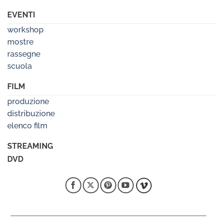
EVENTI
workshop
mostre
rassegne
scuola
FILM
produzione
distribuzione
elenco film
STREAMING
DVD