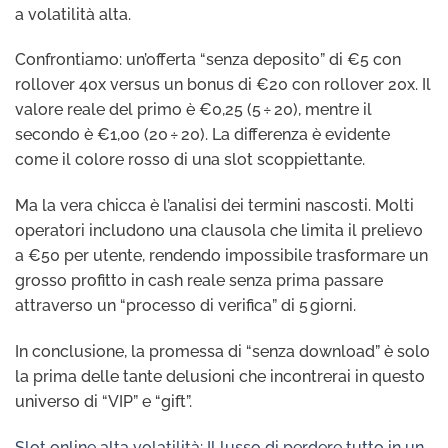
a volatilità alta.
Confrontiamo: un’offerta “senza deposito” di €5 con
rollover 40x versus un bonus di €20 con rollover 20x. Il
valore reale del primo è €0,25 (5 ÷ 20), mentre il
secondo è €1,00 (20 ÷ 20). La differenza è evidente
come il colore rosso di una slot scoppiettante.
Ma la vera chicca è l’analisi dei termini nascosti. Molti
operatori includono una clausola che limita il prelievo
a €50 per utente, rendendo impossibile trasformare un
grosso profitto in cash reale senza prima passare
attraverso un “processo di verifica” di 5 giorni.
In conclusione, la promessa di “senza download” è solo
la prima delle tante delusioni che incontrerai in questo
universo di “VIP” e “gift”.
Slot online alta volatilità: Il lusso di perdere tutto in un