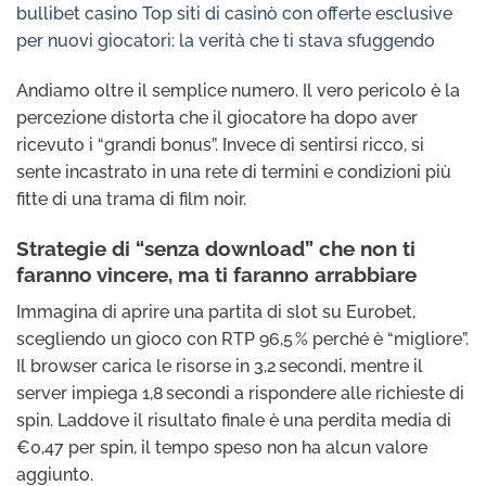
bullibet casino Top siti di casinò con offerte esclusive
per nuovi giocatori: la verità che ti stava sfuggendo
Andiamo oltre il semplice numero. Il vero pericolo è la
percezione distorta che il giocatore ha dopo aver
ricevuto i “grandi bonus”. Invece di sentirsi ricco, si
sente incastrato in una rete di termini e condizioni più
fitte di una trama di film noir.
Strategie di “senza download” che non ti
faranno vincere, ma ti faranno arrabbiare
Immagina di aprire una partita di slot su Eurobet,
scegliendo un gioco con RTP 96,5 % perché è “migliore”.
Il browser carica le risorse in 3,2 secondi, mentre il
server impiega 1,8 secondi a rispondere alle richieste di
spin. Laddove il risultato finale è una perdita media di
€0,47 per spin, il tempo speso non ha alcun valore
aggiunto.