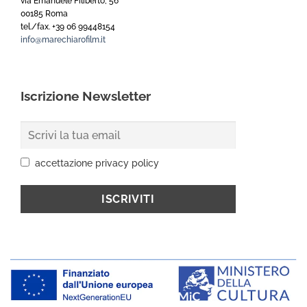
via Emanuele Filiberto, 56
00185 Roma
tel./fax. +39 06 99448154
info@marechiarofilm.it
Iscrizione Newsletter
accettazione privacy policy