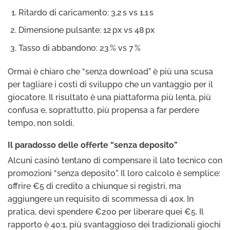
Ritardo di caricamento: 3,2 s vs 1,1 s
Dimensione pulsante: 12 px vs 48 px
Tasso di abbandono: 23 % vs 7 %
Ormai è chiaro che “senza download” è più una scusa
per tagliare i costi di sviluppo che un vantaggio per il
giocatore. Il risultato è una piattaforma più lenta, più
confusa e, soprattutto, più propensa a far perdere
tempo, non soldi.
Il paradosso delle offerte “senza deposito”
Alcuni casinò tentano di compensare il lato tecnico con
promozioni “senza deposito”. Il loro calcolo è semplice:
offrire €5 di credito a chiunque si registri, ma
aggiungere un requisito di scommessa di 40x. In
pratica, devi spendere €200 per liberare quei €5. Il
rapporto è 40:1, più svantaggioso dei tradizionali giochi