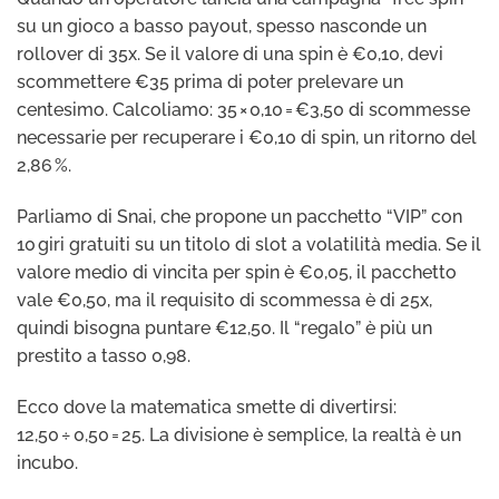
su un gioco a basso payout, spesso nasconde un
rollover di 35x. Se il valore di una spin è €0,10, devi
scommettere €35 prima di poter prelevare un
centesimo. Calcoliamo: 35 × 0,10 = €3,50 di scommesse
necessarie per recuperare i €0,10 di spin, un ritorno del
2,86 %.
Parliamo di Snai, che propone un pacchetto “VIP” con
10 giri gratuiti su un titolo di slot a volatilità media. Se il
valore medio di vincita per spin è €0,05, il pacchetto
vale €0,50, ma il requisito di scommessa è di 25x,
quindi bisogna puntare €12,50. Il “regalo” è più un
prestito a tasso 0,98.
Ecco dove la matematica smette di divertirsi:
12,50 ÷ 0,50 = 25. La divisione è semplice, la realtà è un
incubo.