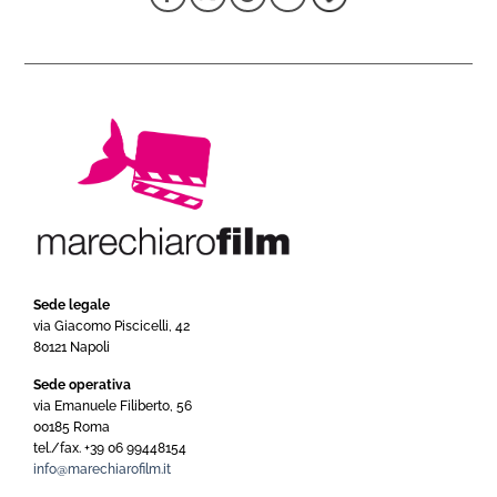
Sede legale
via Giacomo Piscicelli, 42
80121 Napoli
Sede operativa
via Emanuele Filiberto, 56
00185 Roma
tel./fax. +39 06 99448154
info@marechiarofilm.it