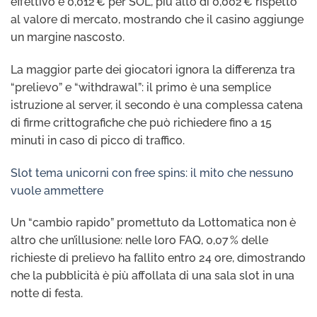
effettivo è 0,012 € per SOL, più alto di 0,002 € rispetto
al valore di mercato, mostrando che il casino aggiunge
un margine nascosto.
La maggior parte dei giocatori ignora la differenza tra
“prelievo” e “withdrawal”: il primo è una semplice
istruzione al server, il secondo è una complessa catena
di firme crittografiche che può richiedere fino a 15
minuti in caso di picco di traffico.
Slot tema unicorni con free spins: il mito che nessuno
vuole ammettere
Un “cambio rapido” promettuto da Lottomatica non è
altro che un’illusione: nelle loro FAQ, 0,07 % delle
richieste di prelievo ha fallito entro 24 ore, dimostrando
che la pubblicità è più affollata di una sala slot in una
notte di festa.