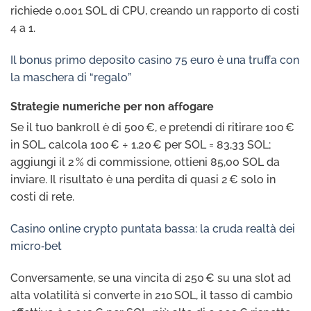
richiede 0,001 SOL di CPU, creando un rapporto di costi
4 a 1.
Il bonus primo deposito casino 75 euro è una truffa con
la maschera di “regalo”
Strategie numeriche per non affogare
Se il tuo bankroll è di 500 €, e pretendi di ritirare 100 €
in SOL, calcola 100 € ÷ 1,20 € per SOL = 83,33 SOL;
aggiungi il 2 % di commissione, ottieni 85,00 SOL da
inviare. Il risultato è una perdita di quasi 2 € solo in
costi di rete.
Casino online crypto puntata bassa: la cruda realtà dei
micro‑bet
Conversamente, se una vincita di 250 € su una slot ad
alta volatilità si converte in 210 SOL, il tasso di cambio