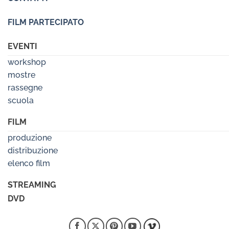
FILM PARTECIPATO
EVENTI
workshop
mostre
rassegne
scuola
FILM
produzione
distribuzione
elenco film
STREAMING
DVD