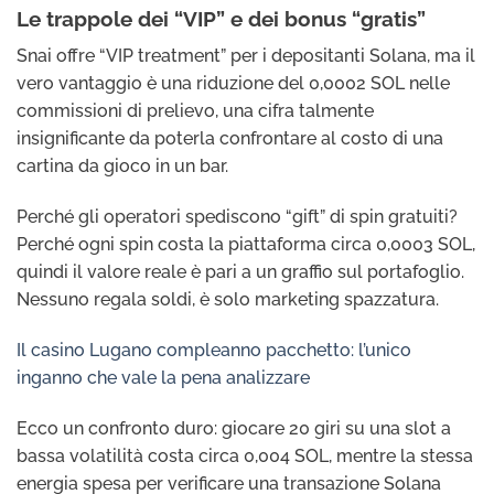
Le trappole dei “VIP” e dei bonus “gratis”
Snai offre “VIP treatment” per i depositanti Solana, ma il
vero vantaggio è una riduzione del 0,0002 SOL nelle
commissioni di prelievo, una cifra talmente
insignificante da poterla confrontare al costo di una
cartina da gioco in un bar.
Perché gli operatori spediscono “gift” di spin gratuiti?
Perché ogni spin costa la piattaforma circa 0,0003 SOL,
quindi il valore reale è pari a un graffio sul portafoglio.
Nessuno regala soldi, è solo marketing spazzatura.
Il casino Lugano compleanno pacchetto: l’unico
inganno che vale la pena analizzare
Ecco un confronto duro: giocare 20 giri su una slot a
bassa volatilità costa circa 0,004 SOL, mentre la stessa
energia spesa per verificare una transazione Solana